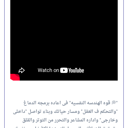
*💭 قوه الهندسه النفسيه* فى اعاده برمجه الدماغ
*والتحكم ف العقل* ومسار حياتك وبناء تواصل *داخلى
وخارجى* واداره المشاعر والتحرر من التوتر والقلق