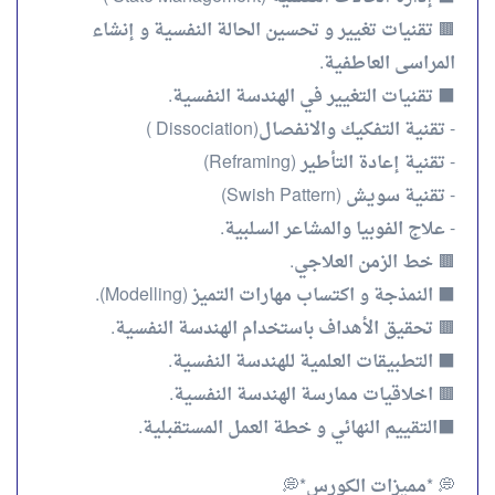
🟫 تقنيات تغيير و تحسين الحالة النفسية و إنشاء
المراسى العاطفية.
⬛ تقنيات التغيير في الهندسة النفسية.
- تقنية التفكيك والانفصال(Dissociation )
- تقنية إعادة التأطير (Reframing)
- تقنية سويش (Swish Pattern)
- علاج الفوبيا والمشاعر السلبية.
🟫 خط الزمن العلاجي.
⬛ النمذجة و اكتساب مهارات التميز (Modelling).
🟫 تحقيق الأهداف باستخدام الهندسة النفسية.
⬛ التطبيقات العلمية للهندسة النفسية.
🟫 اخلاقيات ممارسة الهندسة النفسية.
⬛التقييم النهائي و خطة العمل المستقبلية.
💭 *مميزات الكورس*💭