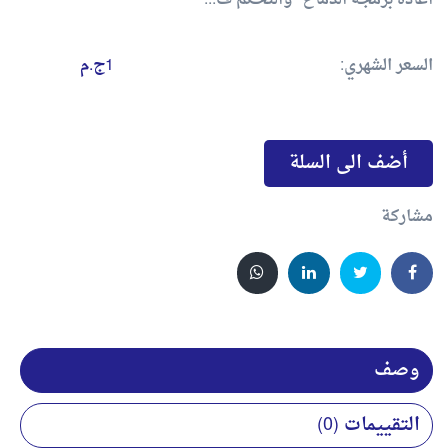
اعاده برمجه الدماغ *والتحكم ف...
السعر الشهري:
1ج.م
أضف الى السلة
مشاركة
وصف
التقييمات (0)