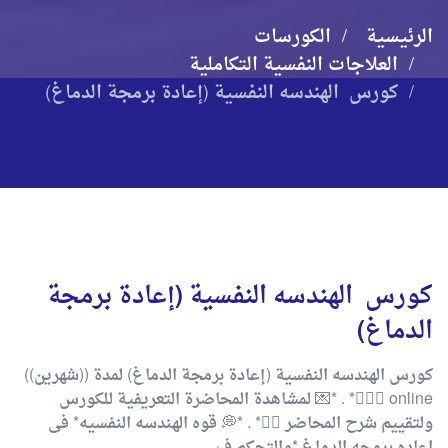
الرئيسية
الكورسات
العلاجات النفسية التكاملية
كورس الهندسه النفسية (إعادة برمجة الدماغ)
كورس الهندسه النفسية (إعادة برمجة
الدماغ)
كورس الهندسه النفسية (إعادة برمجة الدماغ) لمدة ((شهرين))
online 💆🏻‍♀️* . *💌 لمشاهدة المحاضرة التعريفية للكورس
ولتقييم شرح المحاضر 👇🏻* . *💭 قوه الهندسه النفسيه* فى