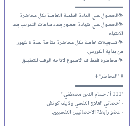
▬▬▬▬▬▬▬▬▬▬
🌟الحصول علي المادة العلمية الخاصة بكل محاضرة
🌟الحصول علي شهادة حضور بعدد ساعات التدريب بعد
الانتهاء
🌟 تسجيلات خاصة بكل محاضرة متاحة لمدة 6 شهور
من بداية الكورس.
🌟 محاضره فقط ف الاسبوع لاتاحه الوقت للتطبيق .
⬇️ *المحاضر* ⬇️
▬▬▬▬▬▬▬▬▬▬
*🙋🏻‍♂️ أ / حسام الدين مصطفي.*
- أخصائي العلاج النفسي ولايف كوتش.
- عضو رابطة الاخصائيين النفسيين.