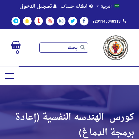
انشاء حساب
تسجيل الدخول
العربية
+201145048313
بحث
بحث
0
كورس الهندسه النفسية (إعادة
برمجة الدماغ)