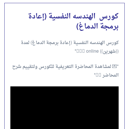
كورس الهندسه النفسية (إعادة
برمجة الدماغ)
كورس الهندسه النفسية (إعادة برمجة الدماغ) لمدة
((شهرين)) online 💆🏻‍♀️*
*💌 لمشاهدة المحاضرة التعريفية للكورس ولتقييم شرح
المحاضر 👇🏻*