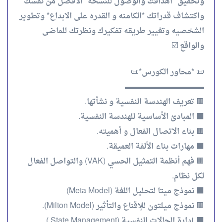
وتحقيق *اهدافك والوصول للنسخه* الافضل من نفسك
واكتشاف قدراتك *الكامنه و القدره على الابداع* وتطوير
الشخصيه وتغيير طريقه تفكيرك ونظرتك للماضى
والواقع ☑️
📜 *محاور الكورس*📜
▬▬▬▬▬▬▬▬▬▬
🟫 تعريف الهندسة النفسية و نشأتها.
⬛ المبادئ الأساسية للهندسة النفسية.
🟫 بناء الاتصال الفعال و أهميته.
⬛ مهارات بناء الألفة العميقة.
🟫 فهم أنظمة التمثيل الحسي (VAK) والتواصل الفعال
لكل نظام.
⬛ نموذج ميتا لتحليل اللغة (Meta Model)
🟫 نموذج ميلتون للإقناع والتأثير (Milton Model).
⬛ إدارة الحالات النفسية (State Management )