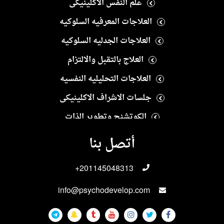
علم النفس الاكلينيكى
العلاجات المعرفيه السلوكيه
العلاجات الجدليه السلوكيه
العلاج بالتقبل والالتزام
العلاجات التحليليه النفسيه
جلسات الاشراف الاكلينيكى
الكوتشنج وتطوير الذات
العلاج النفسى الايجابى
أتصل بنا
العلاجات الانسانيه
+201145048313
العلاجات الاسريه والزوجيه
info@psychodevelop.com
الاختبارات والمقاييس النفسيه
علاجات الادمان