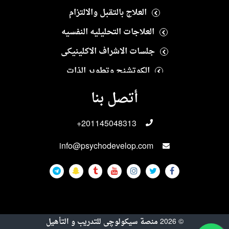
العلاج بالتقبل والالتزام
العلاجات التحليليه النفسيه
جلسات الاشراف الاكلينيكى
الكوتشنج وتطوير الذات
العلاج النفسى الايجابى
أتصل بنا
العلاجات الانسانيه
+201145048313
العلاجات الاسريه والزوجيه
info@psychodevelop.com
الاختبارات والمقاييس النفسيه
علاجات الادمان
العلاجات الجنسيه
العلاجات النفسيه للاطفال والمراهقين
©
2026
منصة سيكولوچى للتدريب و التأهيل
التربيه الخاصه