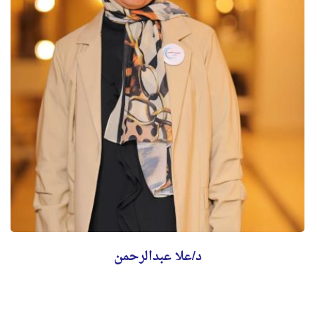
د/علا عبدالرحمن