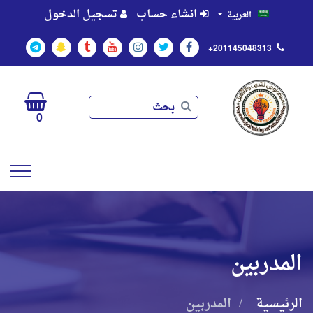
انشاء حساب
تسجيل الدخول
العربية
+201145048313
بحث
بحث
0
المدربين
الرئيسية
المدربين