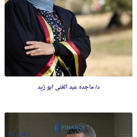
د/ ماجده عبد الغنى ابو زيد