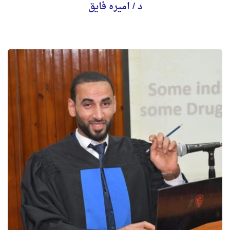
د / اميره فايق