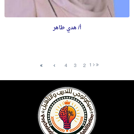
أ/ هدي طاهر
1
4
3
2