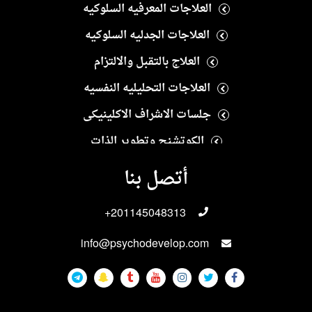
العلاجات المعرفيه السلوكيه
العلاجات الجدليه السلوكيه
العلاج بالتقبل والالتزام
العلاجات التحليليه النفسيه
جلسات الاشراف الاكلينيكى
الكوتشنج وتطوير الذات
العلاج النفسى الايجابى
أتصل بنا
العلاجات الانسانيه
+201145048313
العلاجات الاسريه والزوجيه
info@psychodevelop.com
الاختبارات والمقاييس النفسيه
علاجات الادمان
العلاجات الجنسيه