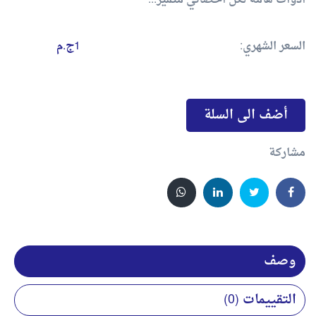
أدوات هامة لكل أخصائي متميز...
السعر الشهري:
1ج.م
أضف الى السلة
مشاركة
وصف
التقييمات (0)