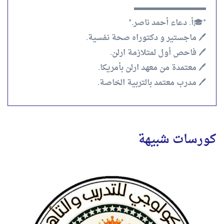
▬▬▬▬▬▬▬▬▬
*🎓أ. دعاء أحمد ناصر.*
🖊️ ماجستير و دكتوراه صحة نفسية.
🖊️ فاحص أول لمتلازمة ارلن.
🖊️ معتمدة من معهد ارلن بأمريكا.
🖊️ مدرب معتمد بالتربية الخاصة.
كورسات شبيهة