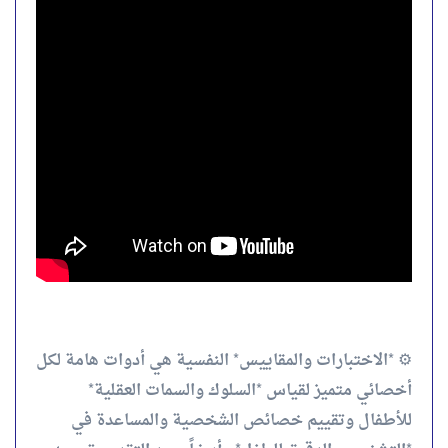
⚙️ *الاختبارات والمقاييس* النفسية هي أدوات هامة لكل
أخصائي متميز لقياس *السلوك والسمات العقلية*
للأطفال وتقييم خصائص الشخصية والمساعدة في