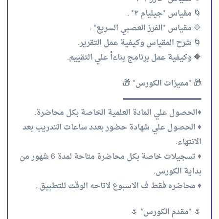
🌀 مقياس *جيليام ٣* .
🔷 مقياس *الفرز العصبي السريع* .
🌀 شرح المقياس وكيفية عمل التقرير.
🔷 وكيفية عمل برنامج بناءاً علي التقييم.
🎁 *مميزات الكورس* 🎁
▬▬▬▬▬▬▬▬▬▬
♦️الحصول علي المادة العلمية الخاصة بكل محاضرة.
♦️ الحصول علي شهادة حضور بعدد ساعات التدريب بعد
الانتهاء.
♦️ تسجيلات خاصة بكل محاضرة متاحة لمدة 6 شهور من
بداية الكورس.
♦️ محاضره فقط ف الاسبوع لاتاحه الوقت للتطبيق .
🌷 *مقدم الكورس* 🌷