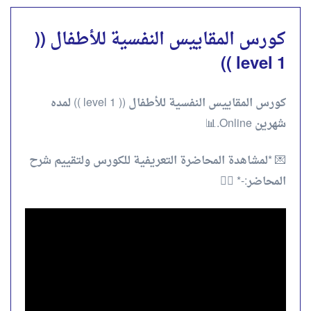
كورس المقاييس النفسية للأطفال ((
level 1 ))
كورس المقاييس النفسية للأطفال (( level 1 )) لمده
شهرين Online.📊
💌 *لمشاهدة المحاضرة التعريفية للكورس ولتقييم شرح
المحاضر:-* 👇🏻