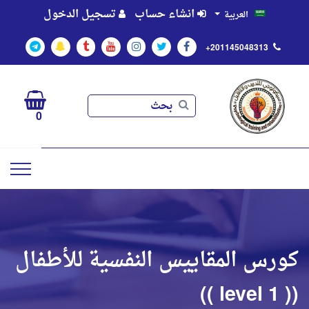
انشاء حساب
تسجيل الدخول
العربية
+201145048313
بحث
بحث
0
كورس المقاييس النفسية للأطفال
(( level 1 ))