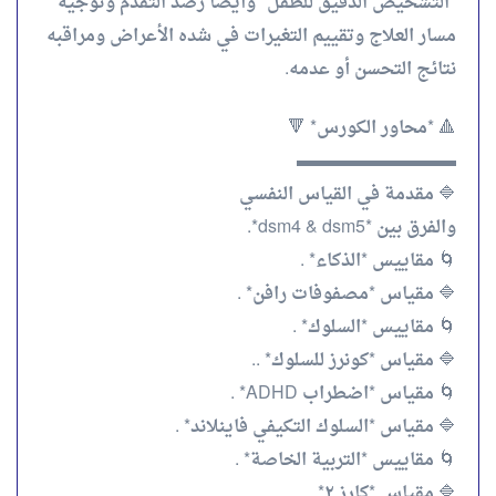
*التشخيص الدقيق للطفل* وأيضاً رصد التقدم وتوجيه
مسار العلاج وتقييم التغيرات في شده الأعراض ومراقبه
نتائج التحسن أو عدمه.
🔺 *محاور الكورس* 🔻
▬▬▬▬▬▬▬▬▬
🔷 مقدمة في القياس النفسي
والفرق بين *dsm4 & dsm5*.
🌀 مقاييس *الذكاء* .
🔷 مقياس *مصفوفات رافن* .
🌀 مقاييس *السلوك* .
🔷 مقياس *كونرز للسلوك* ..
🌀 مقياس *اضطراب ADHD* .
🔷 مقياس *السلوك التكيفي فاينلاند* .
🌀 مقاييس *التربية الخاصة* .
🔷 مقياس *كارز ٢* .