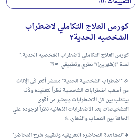
التقييمات (0)
كورس العلاج التكاملي لاضطراب
الشخصيه الحدية٢
كورس العلاج التكاملي لاضطراب الشخصيه الحدية.*
لمدة *((شهرين))* نظري وتطبيقي.🫵🏻
💢 *اضطراب الشخصية الحدية* منتشر أكتر في الإناث
من أصعب اضطرابات الشخصية نظراً لتعقيده ولأنه
بيتقلب بين كل الاضطرابات ويعتبر من أقوى
التشخيصات بعد الاضطرابات الذهانيه نظراً لوجوده علي
الحافة بين العصاب والذهان. ♨️
🌵*لمشاهدة المحاضره التعريفيه ولتقييم شرح المحاضر*