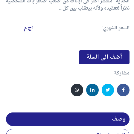
الحدية* منتشر أكتر في الإناث من أصعب اضطرابات الشخصية
نظراً لتعقيده ولأنه بيتقلب بين كل...
السعر الشهري:
1ج.م
أضف الى السلة
مشاركة
وصف