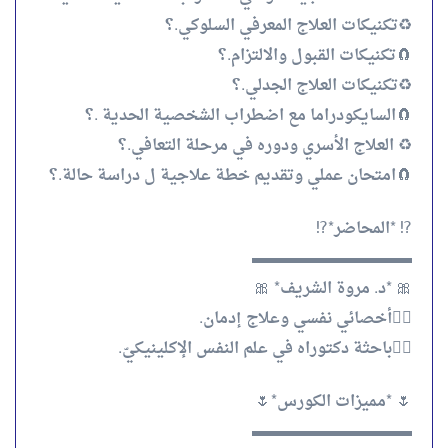
♻️تكنيكات العلاج المعرفي السلوكي.؟
🧲تكنيكات القبول والالتزام.؟
♻️تكنيكات العلاج الجدلي.؟
🧲السايكودراما مع اضطراب الشخصية الحدية .؟
♻️ ⁠العلاج الأسري ودوره في مرحلة التعافي.؟
🧲⁠امتحان عملي وتقديم خطة علاجية ل دراسة حالة.؟
⁉️ *المحاضر*⁉️
▬▬▬▬▬▬▬▬▬▬
🎀 *د. مروة الشريف* 🎀
👈🏻أخصائي نفسي وعلاج إدمان.
👈🏻باحثة دكتوراه في علم النفس الإكلينيكيّ.
🌷 *مميزات الكورس*🌷
▬▬▬▬▬▬▬▬▬▬