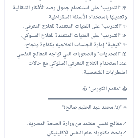
🎀 *التدريب* على استخدام جدول رصد الأفكار التلقائية
وتعديلها باستخدام الأسئلة السقراطية.
✨ *التدريب* على الفنيات المتعددة للعلاج المعرفي.
🎀 *التدريب* على الفنيات المتعددة للعلاج السلوكي.
✨ *كيفية* إدارة الجلسات العلاجية بكفاءة ونجاح.
🎀 *التحديات* والصعوبات التي تواجه المعالج النفسي
عند استخدام العلاج المعرفي السلوكي مع حالات
اضطرابات الشخصية.
📥 *مقدم الكورس* 📤
▬▬▬▬▬▬▬▬▬▬▬▬▬▬▬▬
✳️ *(د/ محمد عبد الحليم صالح)*
📌معالج نفسي معتمد من وزارة الصحة المصرية.
📌باحث دكتوراة علم النفس الإكلينيكي.