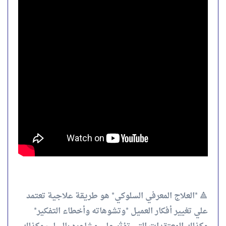
🔺 *العلاج المعرفي السلوكي* هو طريقة علاجية تعتمد
علي تغيير أفكار العميل *وتشوهاته وأخطاء التفكير*