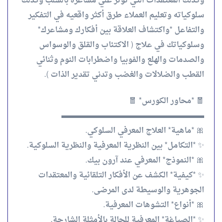
وكذلك المعتقدات التي تؤثر علي مشاعره بالسلب وكذلك
سلوكياته وتعليم العملاء طرق أكثر واقعيه في التفكير
والتفاعل *واكتشاف العلاقة بين أفكارك ومشاعرك*
وسلوكياتك في علاج ( الاكتئاب والقلق والوسواس
والصدمات والهلع والفوبيا واضطرابات النوم وثنائي
القطب والضلالات والغضب وتدني تقدير الذات ).
🧧 *محاور الكورس* 🧧
▬▬▬▬▬▬▬▬▬▬▬▬▬▬▬▬▬▬
🎀 *ماهية* العلاج المعرفي السلوكي.
✨ *التكامل* بين النظرية المعرفية والنظرية السلوكية.
🎀 *النموذج* المعرفي عند آرون بيك.
✨ *كيفية* الكشف عن الأفكار التلقائية والمعتقدات
الجوهرية والوسيطة لدى المرضى.
🎀 *أنواع* التشوهات المعرفية.
✨ *الصياغة* المعرفية للحالة بالأمثلة الشارحة.