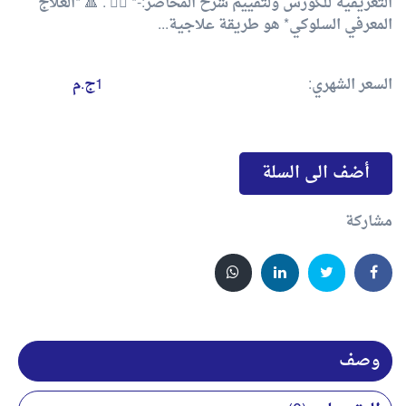
التعريفية للكورس ولتقييم شرح المحاضر:-* 👇🏻 . 🔺 *العلاج
المعرفي السلوكي* هو طريقة علاجية...
السعر الشهري:
1ج.م
أضف الى السلة
مشاركة
وصف