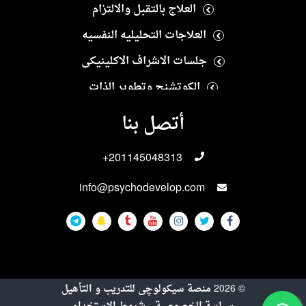
العلاج بالتقبل والالتزام
العلاجات التحليليه النفسيه
جلسات الاشراف الاكلينيكى
الكوتشنج وتطوير الذات
العلاج النفسى الايجابى
أتصل بنا
العلاجات الانسانيه
+201145048313
العلاجات الاسريه والزوجيه
info@psychodevelop.com
الاختبارات والمقاييس النفسيه
علاجات الادمان
العلاجات الجنسيه
العلاجات النفسيه للاطفال والمراهقين
©
2026
منصة سيكولوچى للتدريب و التأهيل
التربيه الخاصه