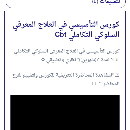
التقييمات (0)
كورس التأسيسي في العلاج المعرفي
السلوكي التكاملي Cbt
كورس التأسيسي في العلاج المعرفي السلوكي التكاملي
Cbt* لمدة *((شهرين))* نظري وتطبيقي.♻️
💌 *لمشاهدة المحاضرة التعريفية للكورس ولتقييم شرح
المحاضر:-* 👇🏻