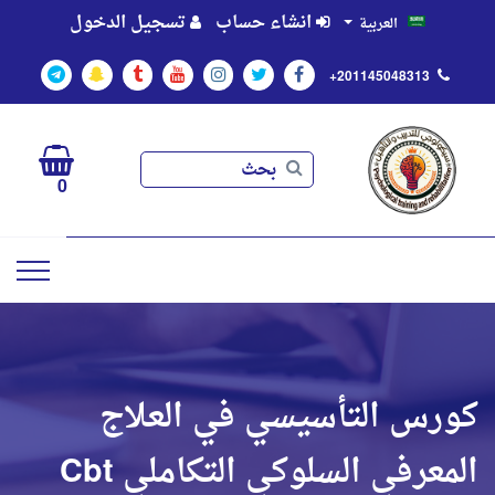
انشاء حساب
تسجيل الدخول
العربية
+201145048313
بحث
بحث
0
كورس التأسيسي في العلاج
المعرفي السلوكي التكاملي Cbt