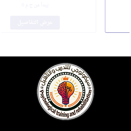
يبدأ من
ج.م 0
عرض التفاصيل