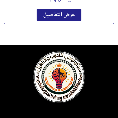
يبدأ من
ج.م 0
عرض التفاصيل