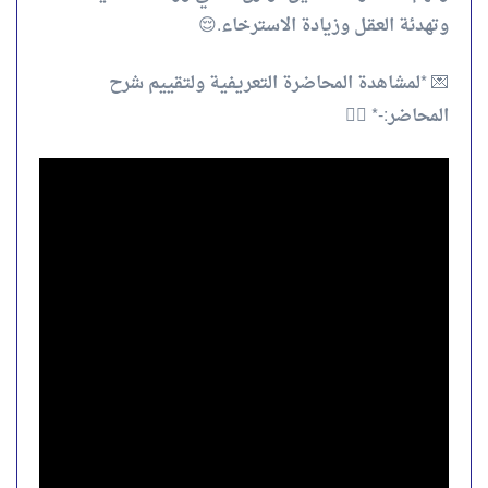
وتهدئة العقل وزيادة الاسترخاء.😌
💌 *لمشاهدة المحاضرة التعريفية ولتقييم شرح
المحاضر:-* 👇🏻