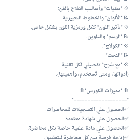
💠 *تقنيات* وأساليب العلاج بالفن:
📝 *الألوان* والخطوط التعبيرية.
💠 *تأثير اللون* ككل ورمزية اللون بشكل خاص.
📝 *الرسم* والتلوين.
💠 *الكولاچ*.
📝 *النحت*.
💠 *مع شرح* تفصيلي لكل تقنية
{أدواتها، ومتى تُستخدم، وأهميتها}.
🛑 *مميزات الكورس*🛑
*===================*
✅الحصول علي التسجيلات للمحاضرات.
✅الحصول علي شهادة معتمدة.
✅الحصول علي مادة علمية خاصة بكل محاضرة.
✅إتاحة فرصة بين كل محاضرة للتطبيق.