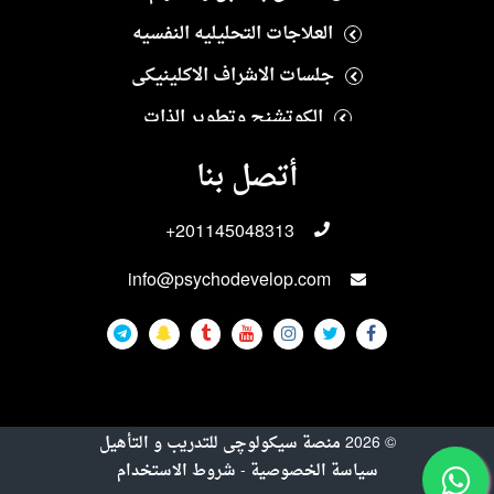
العلاجات التحليليه النفسيه
جلسات الاشراف الاكلينيكى
الكوتشنج وتطوير الذات
العلاج النفسى الايجابى
أتصل بنا
العلاجات الانسانيه
+201145048313
العلاجات الاسريه والزوجيه
info@psychodevelop.com
الاختبارات والمقاييس النفسيه
علاجات الادمان
العلاجات الجنسيه
العلاجات النفسيه للاطفال والمراهقين
©
2026
منصة سيكولوچى للتدريب و التأهيل
التربيه الخاصه
سياسة الخصوصية
-
شروط الاستخدام