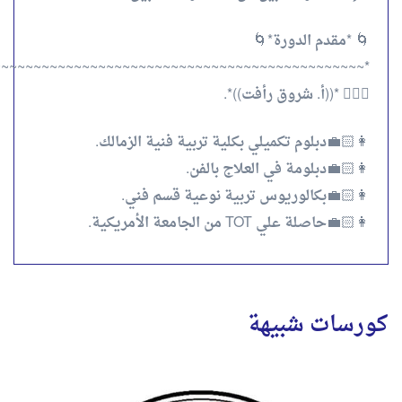
🌀 *مقدم الدورة*🌀
~~~~~~~~~~~~~~~~~~~~~~~~~~~~~~~~~~~~~~~~~~~~~~*
👩‍❤️‍👩 *((أ. شروق رأفت))*.
👩🏻‍💼دبلوم تكميلي بكلية تربية فنية الزمالك.
👩🏻‍💼دبلومة في العلاج بالفن.
👩🏻‍💼بكالوريوس تربية نوعية قسم فني.
👩🏻‍💼حاصلة علي TOT من الجامعة الأمريكية.
كورسات شبيهة