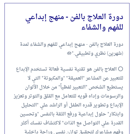
دورة العلاج بالفن - منهج إبداعي
للفهم والشفاء
دورة العلاج بالفن - منهج إبداعي للفهم والشفاء لمدة
(شهرين) نظري وتطبيقي.*🪷
⭕️ العلاج بالفن هو تقنية نفسية فعالة تستخدم الإبداع
للتعبير عن المشاعر *العميقة* *والمكبوتة* التي لا
يستطيع الشخص *التعبير لفظياً* من خلال الألوان
والرسومات وإداه قويه للتعامل مع القلق والتوتر وتعزيز
الإبداع وتطوير قدره الطفل أو الراشد علي *التحليل
وابتكار* حلول إبداعية ورفع الثقة بالنفس *وتحسين
القدرة علي التواصل مع الذات* لاكتشاف نفسك أكثر
وفهم مشاعرك لتحقيق توازن نفسي وراحة داخلية