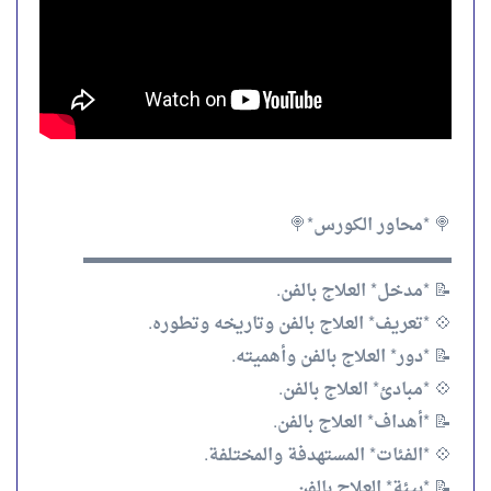
🍭 *محاور الكورس*🍭
▬▬▬▬▬▬▬▬▬▬▬▬▬▬▬▬▬▬▬▬▬
📝 *مدخل* العلاج بالفن.
💠 *تعريف* العلاج بالفن وتاريخه وتطوره.
📝 *دور* العلاج بالفن وأهميته.
💠 *مبادئ* العلاج بالفن.
📝 *أهداف* العلاج بالفن.
💠 *الفئات* المستهدفة والمختلفة.
📝 *بيئة* العلاج بالفن.