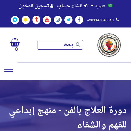
انشاء حساب
تسجيل الدخول
العربية
+201145048313
بحث
بحث
0
دورة العلاج بالفن - منهج إبداعي
للفهم والشفاء