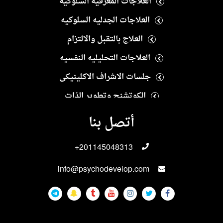
العلاجات المعرفيه السلوكيه
العلاجات الجدليه السلوكيه
العلاج بالتقبل والالتزام
العلاجات التحليليه النفسيه
جلسات الاشراف الاكلينيكى
الكوتشنج وتطوير الذات
العلاج النفسى الايجابى
أتصل بنا
العلاجات الانسانيه
+201145048313
العلاجات الاسريه والزوجيه
info@psychodevelop.com
الاختبارات والمقاييس النفسيه
علاجات الادمان
العلاجات الجنسيه