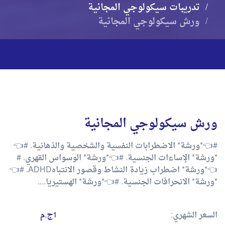
تدريبات سيكولوجي المجانية
ورش سيكولوجي المجانية
ورش سيكولوجي المجانية
#👈*ورشة* الاضطرابات النفسية والشخصية والذهانية. #👈
*ورشة* الإساءات الجنسية. #👈*ورشة* الوسواس القهري. #
👈*ورشة* اضطراب زيادة النشاط وقصور الانتباهADHD. #👈
*ورشة* الانحرافات الجنسية. #👈*ورشة* الهستيريا....
السعر الشهري:
1ج.م