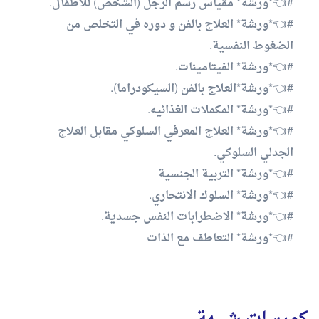
#👈*ورشة* مقياس رسم الرجل (الشخص) للأطفال.
#👈*ورشة* العلاج بالفن و دوره في التخلص من
الضغوط النفسية.
#👈*ورشة* الفيتامينات.
#👈*ورشة*العلاج بالفن (السيكودراما).
#👈*ورشة* المكملات الغذائيه.
#👈*ورشة* العلاج المعرفي السلوكي مقابل العلاج
الجدلي السلوكي.
#👈*ورشة* التربية الجنسية
#👈*ورشة* السلوك الانتحاري.
#👈*ورشة* الاضطرابات النفس جسدية.
#👈*ورشة* التعاطف مع الذات