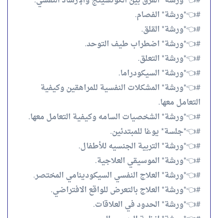
#👈*ورشة* الفرق بين الكوتشينج والإرشاد النفسي.
#👈*ورشة* الفصام.
#👈*ورشة* القلق.
#👈*ورشة* اضطراب طيف التوحد.
#👈*ورشة* التعلق.
#👈*ورشة* السيكودراما.
#👈*ورشة* المشكلات النفسية للمراهقين وكيفية
التعامل معها.
#👈*ورشة* الشخصيات السامه وكيفية التعامل معها.
#👈*جلسة* يوغا للمبتدئين.
#👈*ورشة* التربية الجنسيه للأطفال.
#👈*ورشة* الموسيقي العلاجية.
#👈*ورشة* العلاج النفسي السيكودينامي المختصر.
#👈*ورشة* العلاج بالتعرض للواقع الافتراضي.
#👈*ورشة* الحدود في العلاقات.