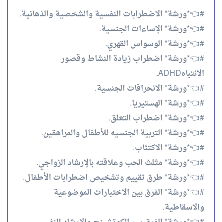
#👈*ورشة* الاضطرابات النفسية والشخصية والذهانية.
#👈*ورشة* الإساءات الجنسية.
#👈*ورشة* الوسواس القهري.
#👈*ورشة* اضطراب زيادة النشاط وقصور
الانتباهADHD.
#👈*ورشة* الانحرافات الجنسية.
#👈*ورشة* الهستيريا.
#👈*ورشة* اضطراب التعلق.
#👈*ورشة* التربية الجنسيه للأطفال والمراهقين.
#👈*ورشة* الاكتئاب.
#👈*ورشة* مثلث الحب وعلاقته بالإرشاد الزواجي.
#👈*ورشة* طرق تقييم وتشخيص اضطرابات الأطفال.
#👈*ورشة* الفرق بين الاختبارات الموضوعية
والاسقاطية.