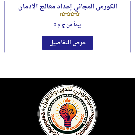
الكورس المجاني إعداد معالج الإدمان
يبدأ من
ج.م 0
عرض التفاصيل