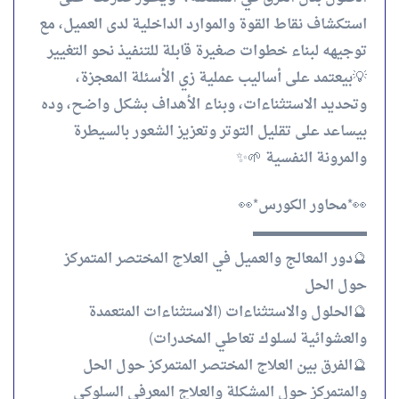
استكشاف نقاط القوة والموارد الداخلية لدى العميل، مع
توجيهه لبناء خطوات صغيرة قابلة للتنفيذ نحو التغيير
💡بيعتمد على أساليب عملية زي الأسئلة المعجزة،
وتحديد الاستثناءات، وبناء الأهداف بشكل واضح، وده
بيساعد على تقليل التوتر وتعزيز الشعور بالسيطرة
والمرونة النفسية 🌱✨
👀*محاور الكورس*👀
▬▬▬▬▬▬▬▬
🔮دور المعالج والعميل في العلاج المختصر المتمركز
حول الحل
🔮الحلول والاستثناءات (الاستثناءات المتعمدة
والعشوائية لسلوك تعاطي المخدرات)
🔮الفرق بين العلاج المختصر المتمركز حول الحل
والمتمركز حول المشكلة والعلاج المعرفي السلوكي