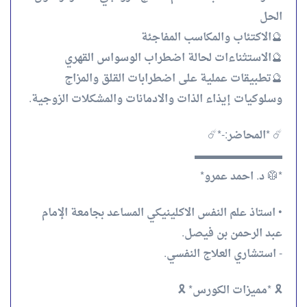
الحل
🔮الاكتئاب والمكاسب المفاجئة
🔮الاستثناءات لحالة اضطراب الوسواس القهري
🔮تطبيقات عملية على اضطرابات القلق والمزاج
وسلوكيات إيذاء الذات والادمانات والمشكلات الزوجية.
☄️ *المحاضر:-*☄️
▬▬▬▬▬▬▬▬
*🥼 د. احمد عمرو*
• استاذ علم النفس الاكلينيكي المساعد بجامعة الإمام
عبد الرحمن بن فيصل.
- استشاري العلاج النفسي.
🎗️ *مميزات الكورس* 🎗️