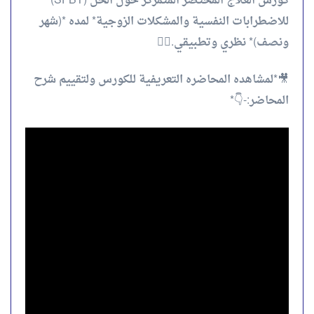
كورس العلاج المختصر المتمركز حول الحل (SFBT)
للاضطرابات النفسية والمشكلات الزوجية* لمده *(شهر
ونصف)* نظري وتطبيقي.✌🏻
🎥*لمشاهده المحاضره التعريفية للكورس ولتقييم شرح
المحاضر:-👇*