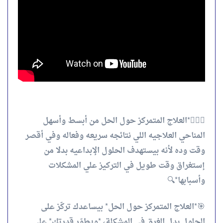
👩‍❤️‍👨*العلاج المتمركز حول الحل من أبسط وأسهل
المناحي العلاجيه اللي نتائجه سريعه وفعاله وفي أقصر
وقت وده لأنه بيستهدف الحلول الإبداعيه بدلا من
إستغراق وقت طويل في التركيز علي المشكلات
وأسبابها*🔍
🎯*العلاج المتمركز حول الحل* بيساعدك تركّز على
الحلول بدل الغرق في المشكلة، *ويطوّر قدرتك* على