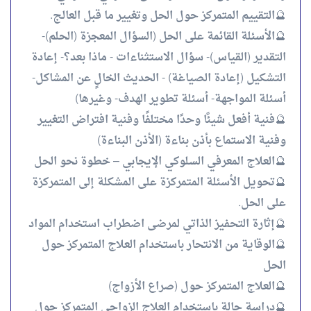
🔮التقييم المتمركز حول الحل وتغيير ما قبل العالج.
🔮الأسئلة القائمة على الحل (السؤال المعجزة (الحلم)-
التقدير (القياس)- سؤال الاستثناءات - ماذا بعد؟- إعادة
التشكيل (إعادة الصياغة) - الحديث الخالٍ عن المشاكل-
أسئلة المواجهة- أسئلة تطوير الهدف- وغيرها)
🔮فنية أفعل شيئًا وحدًا مختلفًا وفنية افتراض التغيير
وفنية الاستماع بأذن بناءة (الأذن البناءة)
🔮العلاج المعرفي السلوكي الإيجابي – خطوة نحو الحل
🔮تحويل الأسئلة المتمركزة على المشكلة إلى المتمركزة
على الحل.
🔮إثارة التحفيز الذاتي لمرضى اضطراب استخدام المواد
🔮الوقاية من الانتحار باستخدام العلاج المتمركز حول
الحل
🔮العلاج المتمركز حول (صراع الأزواج)
🔮دراسة حالة باستخدام العلاج الزواجي المتمركز حول