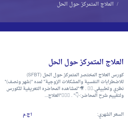
العلاج المتمركز حول الحل
العلاج المتمركز حول الحل
كورس العلاج المختصر المتمركز حول الحل (SFBT)
للاضطرابات النفسية والمشكلات الزوجية* لمده *(شهر ونصف)*
نظري وتطبيقي.✌🏻 . 🎥*لمشاهده المحاضره التعريفية للكورس
ولتقييم شرح المحاضر:-👇* . 👩‍❤️‍👨*العلاج...
السعر الشهري:
1ج.م