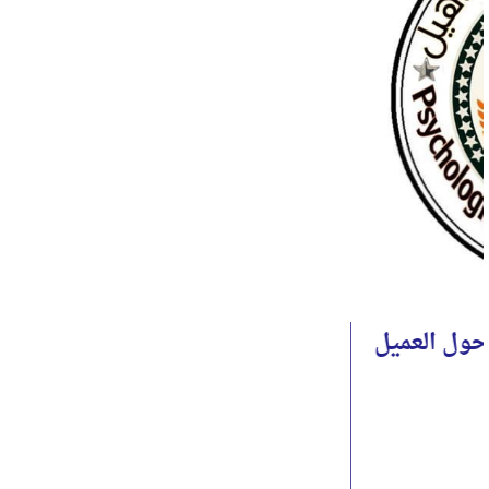
كورس مهارات التفكير الإبداعي
يبدأ من
ج.م 0
عرض التفاصيل