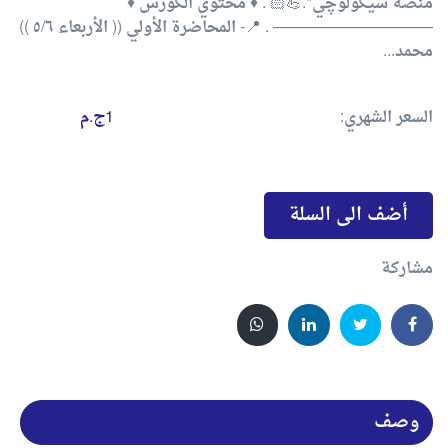
منصة سيكولوچي*.💪🏻 . ♦️ محتوي الكورس ♦️
—————————— . 📍- المحاضرة الأولي (( الأربعاء ٥/٦ ))
محمد...
السعر الشهري:
1ج.م
أضف الى السلة
مشاركة
وصف