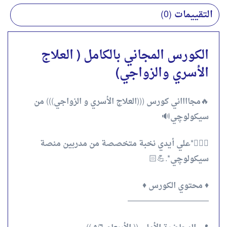
التقييمات (0)
الكورس المجاني بالكامل ( العلاج
الأسري والزواجي)
🔥مجااااني كورس (((العلاج الأسري و الزواجي))) من
سيكولوچي🔊
👨🏻‍⚕️*علي أيدي نخبة متخصصة من مدربين منصة
سيكولوچي*.💪🏻
♦️ محتوي الكورس ♦️
——————————