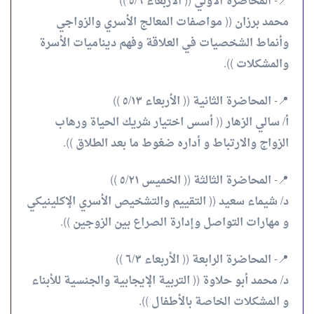
📍- المحاضرة الأولي (( الأربعاء ٥/٦ ))
محمد برزان (( مواصفات المعالج الأسري والزواجي
وأنماط الشخصيات في العلاقة وفهم ديناميات الأسرة
والمشكلات )).
📍- المحاضرة الثانية (( الأربعاء ٥/١٣ ))
أ/ سالي الزهار (( أسس اختيار شريك الحياة ورهاب
الزواج والارتباط و أداره ضغوط ما بعد الطلاق )).
📍- المحاضرة الثالثة (( الخميس ٥/٢١ ))
د/ شيماء سعيد (( التقييم والتشخيص الأسري الإكلينيكي
و مهارات التواصل وإدارة الصراع بين الزوجين )).
📍- المحاضرة الرابعة (( الأربعاء ٦/٣ ))
د/ محمد أبو حلاوة (( التربية الإيجابية والجنسية للأبناء
و المشكلات الخاصة بالأطفال )).