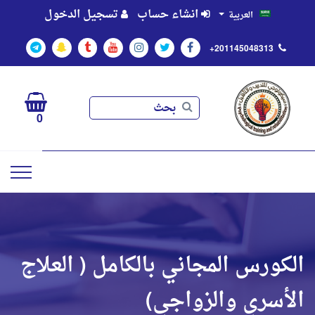
انشاء حساب
تسجيل الدخول
العربية
+201145048313
بحث
بحث
0
الكورس المجاني بالكامل ( العلاج
الأسري والزواجي)