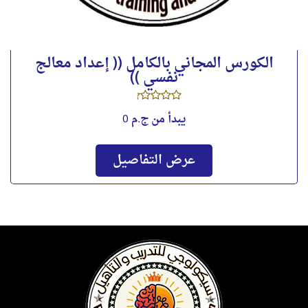
الكورس المجاني بالكامل (( إعداد معالج
نفسي ))
يبدأ من
ج.م 0
عرض التفاصيل