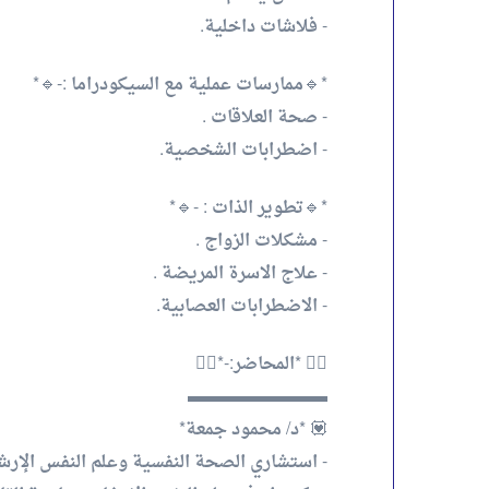
- فلاشات داخلية.
*🔹ممارسات عملية مع السيكودراما :-🔹*
- صحة العلاقات .
- اضطرابات الشخصية.
*🔹تطوير الذات : -🔹*
- مشكلات الزواج .
- علاج الاسرة المريضة .
- الاضطرابات العصابية.
👈🏻 *المحاضر:-*👉🏻
▬▬▬▬▬▬▬▬
💟 *د/ محمود جمعة*
- استشاري الصحة النفسية وعلم النفس الإرش