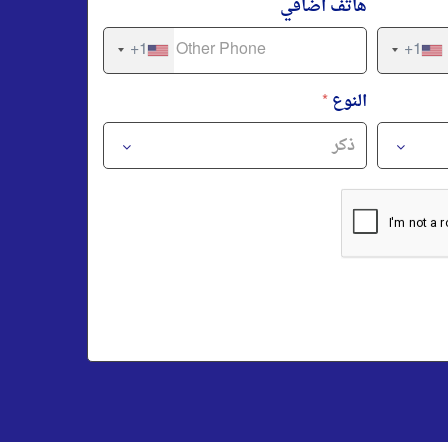
هاتف اضافي
+1
+1
النوع
*