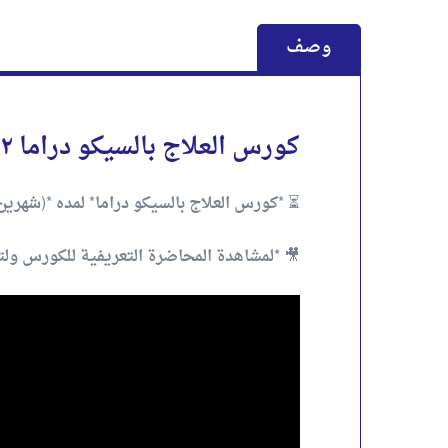
وصف
كورس العلاج بالسيكو دراما ٢
⏳ *كورس العلاج بالسيكو دراما* لمده *(شهرين
🎥 *لمشاهدة المحاضرة التعريفية للكورس ولتق