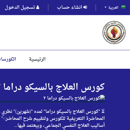
انشاء حساب
تسجيل الدخول
العربية
الرئيسية
الكورسا
كورس العلاج بالسيكو دراما ٢
⏳ *كورس العلاج بالسيكو دراما* لمده *(شهرين)* نظري و
المحاضرة التعريفية للكورس ولتقييم شرح المحاضر:-* 👇
أساليب العلاج النفسي الجماعي، وبيعتمد فيها...