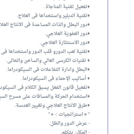
♦️تفعيل تقنية المناجاة.
♦️تقنية الدبلير واستخداها فى العلاج.
♦️دور البطل والذات المساعدة فى الانتاج العل
♦️دور العفوية العلاجي.
♦️دور الاسنتثارة العلاجي.
♦️تقنية لعب الدورو قلب الدور واستخداها فى ا
♦️ تقنيات الكرسى العالي والساخن والخالى.
♦️البطل وادارة التفاعلات فى السيكودراما.
♦️ أساليب الإحماء فى السيكودراما.
♦️تفعيل قانون الفعل يسبق الكلام فى السيكودر
♦️استخدام الحركة والمسافات على مسرح السي
♦️طرق الانتاج العلاجي وتغيير العدسة.
*🔹استراتجيات :-🔹*
- عرض الدور والظل.
- المكان يتكلم.