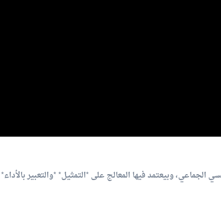
سي الجماعي، وبيعتمد فيها المعالج على *التمثيل* *والتعبير بالأداء