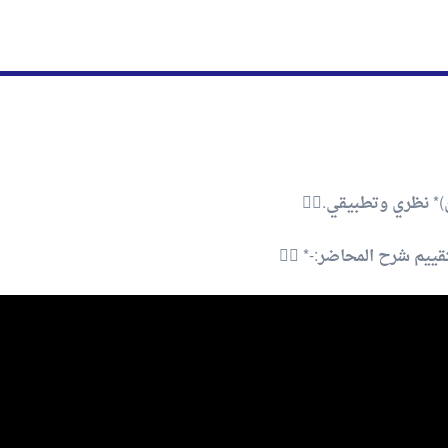
)* نظري وتطبيقي.👌🏻
ييم شرح المحاضر:-* 👇🏻