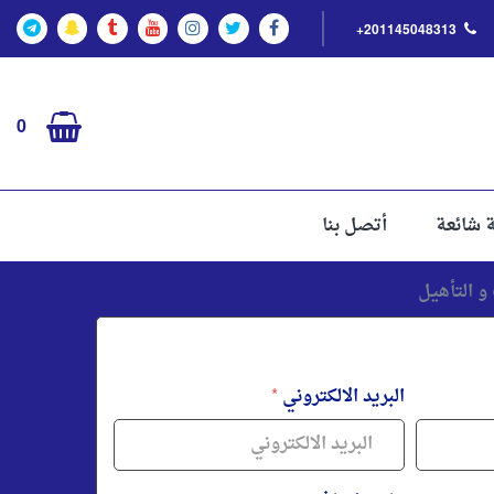
+201145048313
0
ة شائعة
أتصل بنا
البريد الالكتروني
*