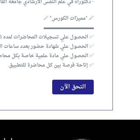
- دكتوراه في علم النفس الارشادي جامعة القا
🪄 *مميزات الكورس* 🪄
▬▬▬▬▬▬▬▬▬▬
✅ الحصول علي تسجيلات المحاضرات لمده 6 شهور.
✅ الحصول علي شهادة حضور بعدد ساعات التدر
✅ الحصول علي مادة علمية خاصة بكل محاض
✅ إتاحة فرصة بين كل محاضرة للتطبيق.
التحق الآن