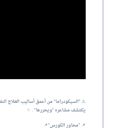
⚠️ *السيكودراما* من أعمق أساليب العلاج النف
يكتشف مشاعره *ويحررها* . ✨
📌 *محاور الكورس*📌