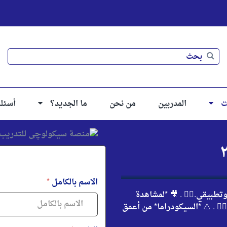
بحث
بحث
ت
المدربين
من نحن
ما الجديد؟
أسئل
الاسم بالكامل
*
تطبيقي.👌🏻 . 🎥 *لمشاهدة
🏻 . ⚠️ *السيكودراما* من أعمق