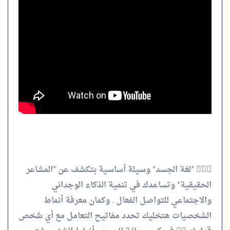
💁🏻‍♀️ *لغة الجسد* وسيلة أساسية بتكشف عن *المشاعر
الحقيقية* وتساعدك في تنمية الذكاء الوجداني
والاجتماعي للتواصل الفعال . وكمان معرفة أنماط
الشخصيات هتخليك تحدد مفاتيح التعامل مع أي شخص