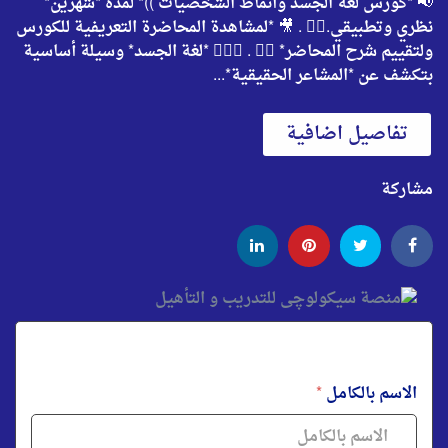
📢 *كورس لغة الجسد وأنماط الشخصيات ))* لمده *شهرين*
نظري وتطبيقي.✌🏻 . 🎥 *لمشاهدة المحاضرة التعريفية للكورس
ولتقييم شرح المحاضر* 👇🏻 . 💁🏻‍♀️ *لغة الجسد* وسيلة أساسية
بتكشف عن *المشاعر الحقيقية*...
تفاصيل اضافية
مشاركة
الاسم بالكامل
*