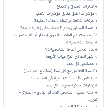
🔹إشارات الصدق والخداع
🔹مؤشرات القلق مقابل مؤشرات الكذب.
🔹حركات شائعة مرتبطة بإخفاء الحقيقة.
🔹أهمية السياق وعدم الاعتماد على إشارة واحدة.
🔹كيف نستخدم الملاحظة دون إصدار أحكام متسرعة.
🔹أنماط الشخصيات.
🔹لماذا ندرس أنماط الشخصيات؟
🔹أشهر النماذج المزاجيات الأربعة.
🔹خصائص كل نمط .
🔹كيفية التعامل مع كل نمط (مفاتيح التواصل).
🔹انعكاس كل نمط شخصية في لغة الجسد.
🔹إشارات حركية مميزة لكل نمط.
🔹أمثلة عملية: الشخص المندفع الهادئ – المتوتر –
المرن..
🔹استخدام لغة الجسد في: