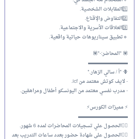
1️⃣المقابلات الشخصية.
2️⃣التفاوض والإقناع.
3️⃣العلاقات الأسرية والاجتماعية.
🔹تطبيق سيناريوهات حياتية واقعية.
💟 *المحاضر:-*💟
▬▬▬▬▬▬▬▬
🪻 *أ / سالي الزهار.*
- لايف كوتش معتمد من icf.
- مدرب نفسي معتمد من اليونسكو أطفال ومراهقين.
⚡ مميزات الكورس⚡
▬▬▬▬▬▬▬▬▬▬
👈🏻الحصول علي تسجيلات المحاضرات لمده 6 شهور.
👈🏻الحصول علي شهادة حضور بعدد ساعات التدريب بعد