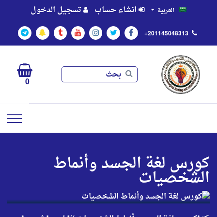
انشاء حساب
تسجيل الدخول
العربية
+201145048313
بحث
بحث
0
كورس لغة الجسد وأنماط
الشخصيات