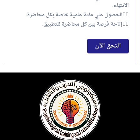
الانتهاء.
👈🏻الحصول علي مادة علمية خاصة بكل محاضرة.
👈🏻إتاحة فرصة بين كل محاضرة للتطبيق.
التحق الآن