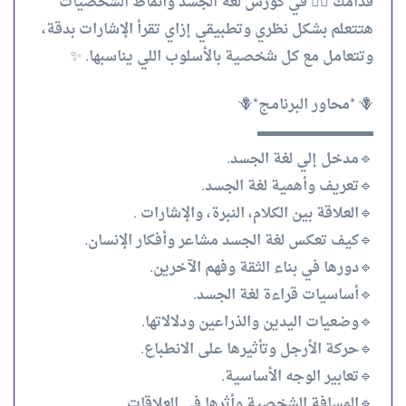
قدامك 👈🏻 في كورس لغة الجسد وأنماط الشخصيات
هتتعلم بشكل نظري وتطبيقي إزاي تقرأ الإشارات بدقة،
وتتعامل مع كل شخصية بالأسلوب اللي يناسبها. ✨
🪻 *محاور البرنامج*🪻
▬▬▬▬▬▬▬▬
🔹مدخل إلي لغة الجسد.
🔹تعريف وأهمية لغة الجسد.
🔹العلاقة بين الكلام، النبرة، والإشارات .
🔹كيف تعكس لغة الجسد مشاعر وأفكار الإنسان.
🔹دورها في بناء الثقة وفهم الآخرين.
🔹أساسيات قراءة لغة الجسد.
🔹وضعيات اليدين والذراعين ودلالاتها.
🔹حركة الأرجل وتأثيرها على الانطباع.
🔹تعابير الوجه الأساسية.
🔹المسافة الشخصية وأثرها في العلاقات.