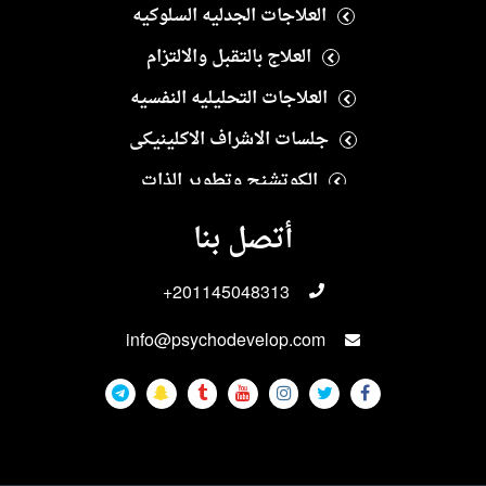
العلاجات الجدليه السلوكيه
العلاج بالتقبل والالتزام
العلاجات التحليليه النفسيه
جلسات الاشراف الاكلينيكى
الكوتشنج وتطوير الذات
العلاج النفسى الايجابى
أتصل بنا
العلاجات الانسانيه
+201145048313
العلاجات الاسريه والزوجيه
info@psychodevelop.com
الاختبارات والمقاييس النفسيه
علاجات الادمان
العلاجات الجنسيه
العلاجات النفسيه للاطفال والمراهقين