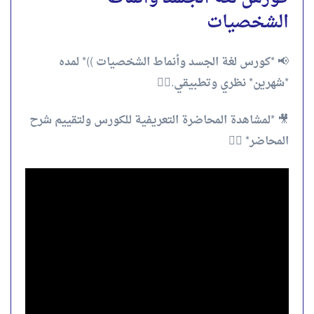
الشخصيات
📢 *كورس لغة الجسد وأنماط الشخصيات ))* لمده
*شهرين* نظري وتطبيقي.✌🏻
🎥 *لمشاهدة المحاضرة التعريفية للكورس ولتقييم شرح
المحاضر* 👇🏻