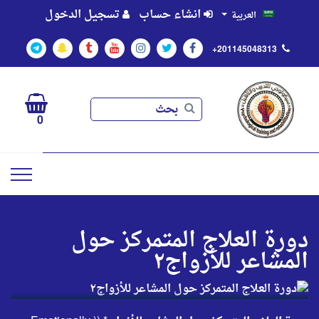
انشاء حساب
تسجيل الدخول
العربية
+201145048313
بحث
بحث
0
دورة العلاج المتمركز حول
المشاعر للأزواج٢