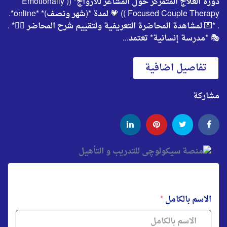
دورة العلاج المتمركز حول المشاعر للأزواج* (( Emotionally
Focused Couple Therapy )) 💗 لمدة *(شهر ونصف)* *online*.
. *💌 لمشاهدة المحاضرة التعريفية ولتقييم شرح المحاضر 👇🏻* .
🎭 *مدرسة إنسانية* تعتمد...
تفاصيل اضافية
مشاركة
الاسم بالكامل
*