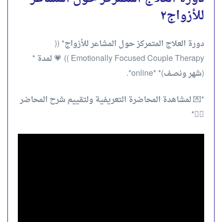
للأزواج٢
دورة العلاج المتمركز حول المشاعر للأزواج* ((
Emotionally Focused Couple Therapy )) 💗 لمدة *
(شهر ونصف)* *online*.
*💌 لمشاهدة المحاضرة التعريفية ولتقييم شرح المحاضر
👇🏻*