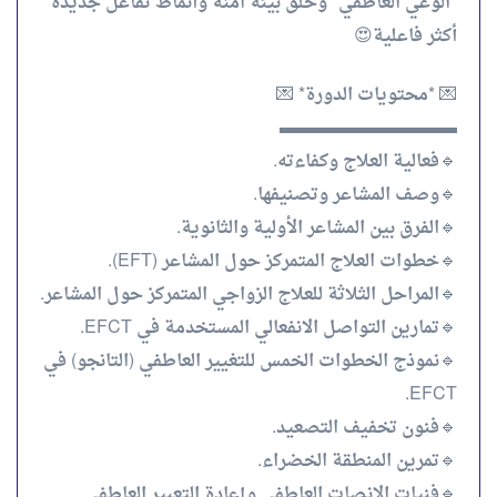
*الوعي العاطفي* وخلق بيئة آمنة وأنماط تفاعل جديدة
أكثر فاعلية😍
💌 *محتويات الدورة* 💌
▬▬▬▬▬▬▬▬▬▬
🔹فعالية العلاج وكفاءته.
🔹وصف المشاعر وتصنيفها.
🔹الفرق بين المشاعر الأولية والثانوية.
🔹خطوات العلاج المتمركز حول المشاعر (EFT).
🔹المراحل الثلاثة للعلاج الزواجي المتمركز حول المشاعر.
🔹تمارين التواصل الانفعالي المستخدمة في EFCT.
🔹نموذج الخطوات الخمس للتغيير العاطفي (التانجو) في
EFCT.
🔹فنون تخفيف التصعيد.
🔹تمرين المنطقة الخضراء.
🔹فنيات الانصات العاطفي وإعادة التعبير العاطفي.