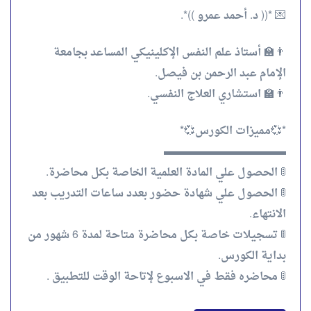
💌 *(( د. أحمد عمرو ))*.
👨‍🏫 أستاذ علم النفس الإكلينيكي المساعد بجامعة
الإمام عبد الرحمن بن فيصل.
👨‍🏫 استشاري العلاج النفسي.
*💞مميزات الكورس💞*
▬▬▬▬▬▬▬▬▬▬▬
🚦 الحصول علي المادة العلمية الخاصة بكل محاضرة.
🚦 الحصول علي شهادة حضور بعدد ساعات التدريب بعد
الانتهاء.
🚦 تسجيلات خاصة بكل محاضرة متاحة لمدة 6 شهور من
بداية الكورس.
🚦 محاضره فقط في الاسبوع لإتاحة الوقت للتطبيق .