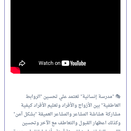
🎭 *مدرسة إنسانية* تعتمد علي تحسين *الروابط
العاطفية* بين الأزواج والأفراد وتعليم الأفراد كيفية
مشاركة هشاشة المشاعر والمشاعر العميقة *بشكل آمن*
وكذلك اعظهار القبول والتعاطف مع الآخر وتحسين