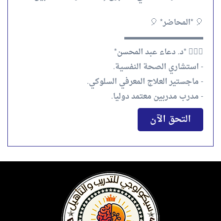
🎈 *المحاضر* 🎈
▬▬▬▬▬▬▬▬▬▬
🙋🏻‍♀️ *د. دعاء عبد المحسن*
- استشاري الصحة النفسية.
- ماجستير العلاج المعرفي السلوكي.
- مدرب مدربين معتمد دوليا.
التحق الآن