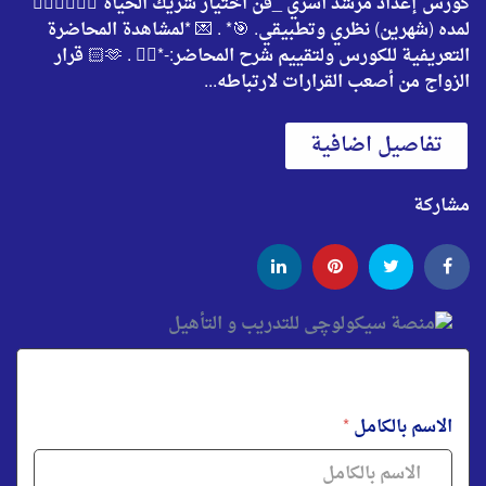
كورس إعداد مرشد أسري _فن اختيار شريك الحياة 👰🏻‍♀️🤵🏼‍♂️
لمده (شهرين) نظري وتطبيقي. 🎯* . 💌 *لمشاهدة المحاضرة
التعريفية للكورس ولتقييم شرح المحاضر:-*👇🏻 . 🫶🏻 قرار
الزواج من أصعب القرارات لارتباطه...
تفاصيل اضافية
مشاركة
الاسم بالكامل
*