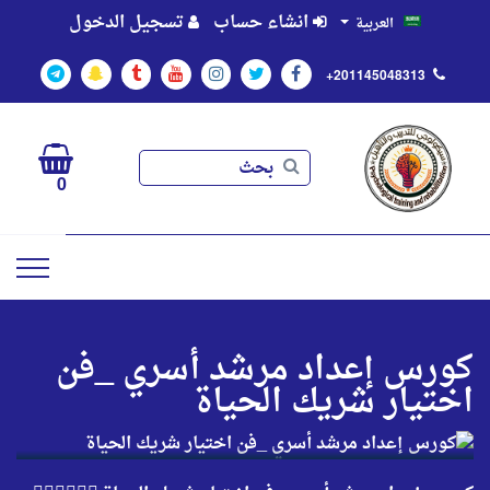
انشاء حساب
تسجيل الدخول
العربية
+201145048313
بحث
بحث
0
كورس إعداد مرشد أسري _فن
اختيار شريك الحياة