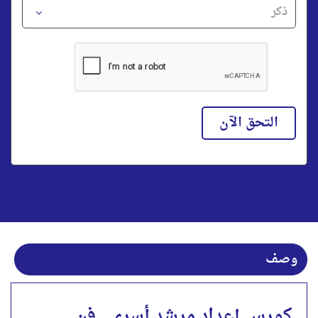
التحق الآن
وصف
كورس إعداد مرشد أسري _فن