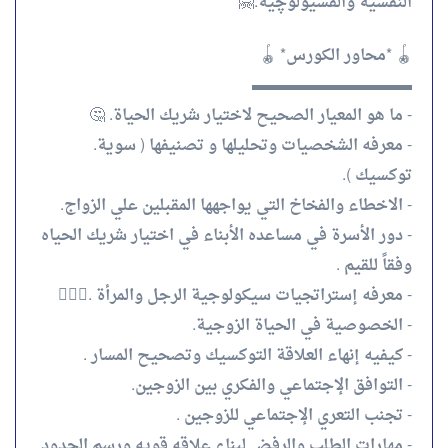
النفسية والفسيولوچية.🤗
🪀 *محاور الكورس* 🪀
▬▬▬▬▬▬▬▬▬▬
- ما هو المعيار الصحيح لاختيار شريك الحياة. 🤔
- معرفه الشخصيات وتحليلها و تصنيفها ( سوية.
توكسيك ).
- الاخطاء والفخاخ التي يواجهها المقبلين علي الزواج.
- دور الأسرة في مساعده الأبناء في اختيار شريك الحياه
وفقاً للقيم .
- معرفه إستراتجيات سيكولوجية الرجل والمرأة .👩‍❤️‍👨
- الخصوصية في الحياة الزوجية.
- كيفيه إنهاء العلاقة التوكسيك وتصحيح المسار .
- التوافق الإجتماعي والفكري بين الزوجين.
- تجنب التعري الإجتماعي للزوجين .
- مهارات الطلب والرفض لبناء علاقه قويه ورسم الحدود.