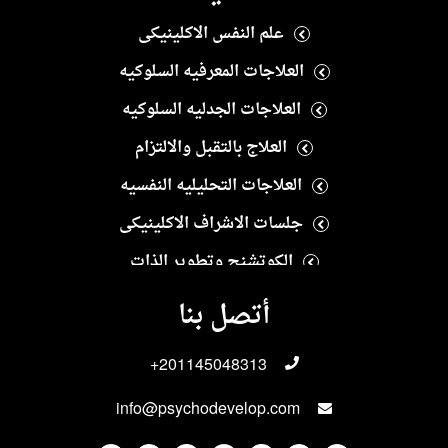
علم النفس الاكلينيكى
العلاجات المعرفيه السلوكيه
العلاجات الجدليه السلوكيه
العلاج بالتقبل والالتزام
العلاجات التحليليه النفسيه
جلسات الاشراف الاكلينيكى
الكوتشنج وتطوير الذات
العلاج النفسى الايجابى
أتصل بنا
العلاجات الانسانيه
+201145048313
العلاجات الاسريه والزوجيه
info@psychodevelop.com
الاختبارات والمقاييس النفسيه