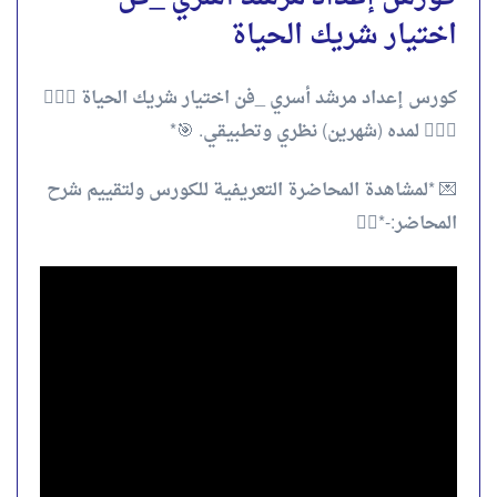
اختيار شريك الحياة
كورس إعداد مرشد أسري _فن اختيار شريك الحياة 👰🏻‍♀️
🤵🏼‍♂️ لمده (شهرين) نظري وتطبيقي. 🎯*
💌 *لمشاهدة المحاضرة التعريفية للكورس ولتقييم شرح
المحاضر:-*👇🏻