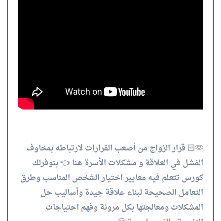
🫶🏻 قرار الزواج من أصعب القرارات لارتباطه بمخاوف
الفشل في العلاقة و مشكلات الأسرة هنا 👈 بنوفرلك
كورس تتعلم فيه معايير اختيار الشخص المناسب وطرق
التعامل الصحيحة لبناء علاقة جيدة وأساليب حل
المشكلات ومعالجتها بكل مرونة وفهم احتياجات