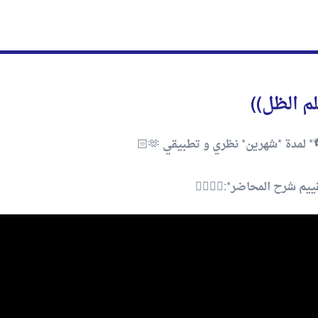
م الظل))
لمدة *شهرين* نظري و تطبيقي 🫶🏻
يم شرح المحاضر*:👇🏻👇🏻