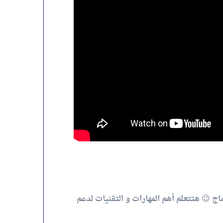
ج 😉 هتتعلم أهم المهارات و التقنيات لدعم