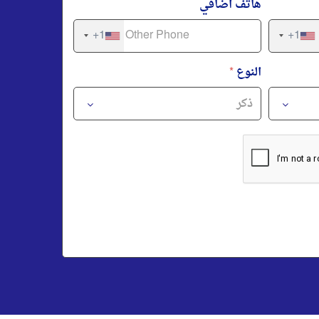
هاتف اضافي
+1
+1
النوع
*