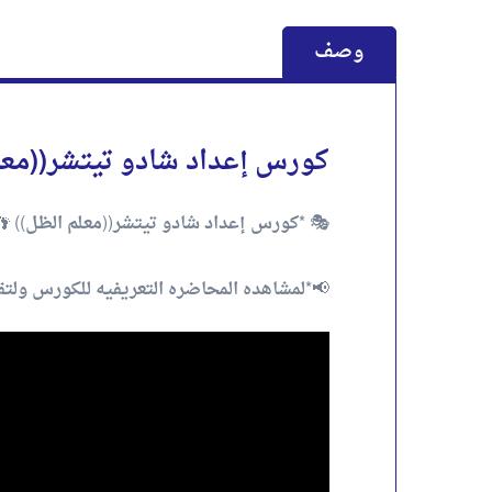
وصف
كورس إعداد شادو تيتشر((معل
🎭 *كورس إعداد شادو تيتشر((معلم الظل)) 👣* 
📢*لمشاهده المحاضره التعريفيه للكورس ولتقي