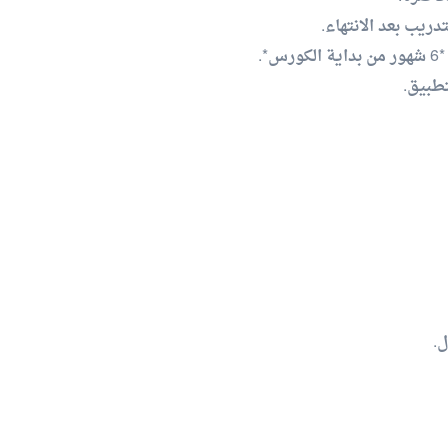
🔶الحصول علي شها

🔶محا
▫