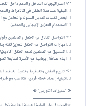
*💜 استراتيجيات التدخل والدعم داخل الفصل
👈🏻كيفية مساعدة الطفل في الانخراط والدمج 
👈🏻بعض تقنيات تعديل السلوك والتعامل مع ا
👈🏻استخدام التعزيز الإيجابي والتحفيز.
*💜 التواصل الفعّال مع الطفل والمعلمين وأوليا
👈🏻 مهارات التواصل مع الطفل لتعزيز ثقته بن
👈🏻 التنسيق مع المعلمين لدعم الطفل أكاديميًا 
👈🏻 بناء علاقة إيجابية مع الأسرة لمتابعة تطو
*💜 تقييم الطفل وتخطيط وتنفيذ الخطط الفر
👈🏻كيفية إعداد خطة فردية تتناسب مع قدرا
🪻 *مميزات الكورس* 🪻
▬▬▬▬▬▬▬▬▬▬
🔶الحصول علي المادة العلمية الخاصة بكل م