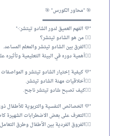
🎯 *محاور الكورس* 🎯
▬▬▬▬▬▬▬▬▬▬
*💜 الفهم العميق لدور الشادو تيتشر:-*
👈🏻 من هو الشادو تيتشر؟
👈🏻الفرق بين الشادو تيتشر والمعلم المساعد.
👈🏻أهمية دوره في البيئة التعليمية وتأثيره ع
*💜 كيفية إختيار الشادو تيتشر و المواصفات 
👈🏻أخلاقيات مهنة الشادو تيتشر.
👈🏻كيف تصبح شادو تيتشر ناجح.
*💜 الخصائص النفسية والتربوية للأطفال ذوي
👈🏻التعرف على بعض الاضطرابات الشهيرة كاضطراب طيف الت
👈🏻الفروق الفردية بين الأطفال وطرق التعامل 