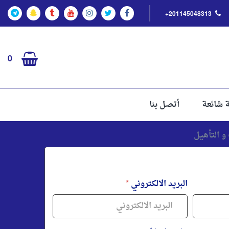
+201145048313
0
ة شائعة
أتصل بنا
البريد الالكتروني
*