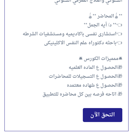
السلوكي والعلاج المعرفي السلوكي
**🪀المحاضر **🪀
👈** د/ أيه الجمل**
👈استشارى نفسى باكاديميه ومستشفيات الشرطه
👈باحثه دكتوراه علم النفس الاكلينيكى
🛎️ممميزات الكورس 🛎️
🎁الحصول ع الماده العلميه
🎁الحصول ع التسجيلات للمحاضرات
🎁الحصول ع شهاده معتمده
🎁 اتاحه فرصه بين كل محاضره للتطبيق
التحق الآن