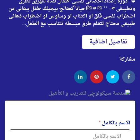
⛔️**دورة إعداد اخصائي نفسي أطفال لمده شهرين نظرى
وتطبيقى🫵🏻 ** . 🫵🏻احيانا كمعالج بيجيلك طفل بيعانى من
اضطراب نفسى قلق او اكتئاب او وساوس او اضطراب ذهانى
طبيعى محتاج تتعلم طرق مبسطه تتناسب مع الطفل...
تفاصيل اضافية
مشاركة
الاسم بالكامل
*