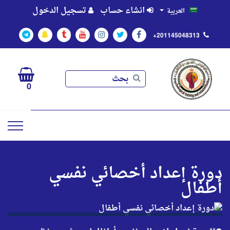
انشاء حساب
تسجيل الدخول
العربية
+201145048313
بحث
بحث
0
دورة إعداد أخصائي نفسي
أطفال