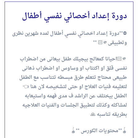
دورة إعداد أخصائي نفسي أطفال
⛔️**دورة إعداد اخصائي نفسي أطفال لمده شهرين نظرى
وتطبيقى🫵🏻 **
🫵🏻احيانا كمعالج بيجيلك طفل بيعانى من اضطراب
نفسى قلق او اكتئاب او وساوس او اضطراب ذهانى
طبيعى محتاج تتعلم طرق مبسطه تتناسب مع الطفل
لتعليمه فنيات العلاج او حتى لتشخيصه لان هنا 👈
الطفل بيختلف عن الراشد ف مدى فهمه واستيعابه
لمشاكله وكذلك لتطبيق الجلسات والفنيات العلاجيه
بطريقه تناسبه 🙏
🪀**محتويات الكورس **🪀