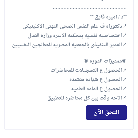
،،،،،،،،،،،،،،،،،،،،،،،،،،،،،،،،،،،،،،،،،،،،،،،،
**د / اميره فايق **
📍دكتوراه ف علم النفس الصحى المهنى الاكلينيكى
📍اختصاصيه نفسيه بمحكمه الاسره وزاره العدل
📍المدير التنفيذى بالجمعيه المصريه للمعالجين النفسيين
📛ممميزات الدوره 📛
📌الحصول ع التسجيلات للمحاضرات
📌الحصول ع شهاده معتمده
📌الحصول ع الماده العلميه
📌اتاحه وقت بين كل محاضره للتطبيق
التحق الآن