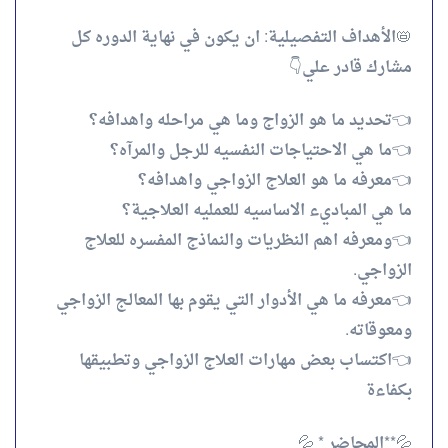
📛الأهداف التفصيلية: ان يكون في نهاية الدوره كل
مشارك قادر علي👇
👈تحديد ما هو الزواج وما هي مراحله واهدافه؟
👈ما هي الاحتياجات النفسيه للرجل والمرآه؟
👈معرفه ما هو العلاج الزواجي واهدافه؟
ما هي المباديء الاساسيه للعمليه العلاجية؟
👈ومعرفه اهم النظريات والنماذج المفسره للعلاج
الزواجي.
👈معرفه ما هي الأدوار التي يقوم بها المعالج الزواجي
ومعوقاته.
👈اكتساب بعض مهارات العلاج الزواجي وتطبيقها
بكفاءة
💦**المحاضر * 💦