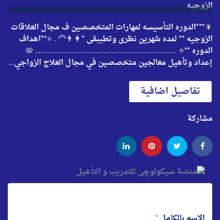
🎇***الدوره التأسيسه لمهارات المتخصصين ف مجال العلاقات
الزوجيه ** لمده شهرين نظرى وتطببقى *👩👨‍🦳 . ⭐️**اهداف
الدوره **⭐️ ……………………………………………… 📛
إعداد وتأهيل معالجين متخصصين في مجال العلاج الزواجي...
تفاصيل اضافية
مشاركة
الاسم بالكامل
*