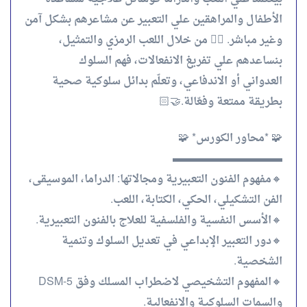
الأطفال والمراهقين علي التعبير عن مشاعرهم بشكل آمن
وغير مباشر. 👈🏻 من خلال اللعب الرمزي والتمثيل،
بنساعدهم علي تفريغ الانفعالات، فهم السلوك
العدواني أو الاندفاعي، وتعلّم بدائل سلوكية صحية
بطريقة ممتعة وفعّالة.🤝🏻
🧩 *محاور الكورس* 🧩
▬▬▬▬▬▬▬▬▬▬
🔸مفهوم الفنون التعبيرية ومجالاتها: الدراما، الموسيقى،
الفن التشكيلي، الحكي، الكتابة، اللعب.
🔸الأسس النفسية والفلسفية للعلاج بالفنون التعبيرية.
🔸دور التعبير الإبداعي في تعديل السلوك وتنمية
الشخصية.
🔸المفهوم التشخيصي لاضطراب المسلك وفق DSM-5
والسمات السلوكية والانفعالية.