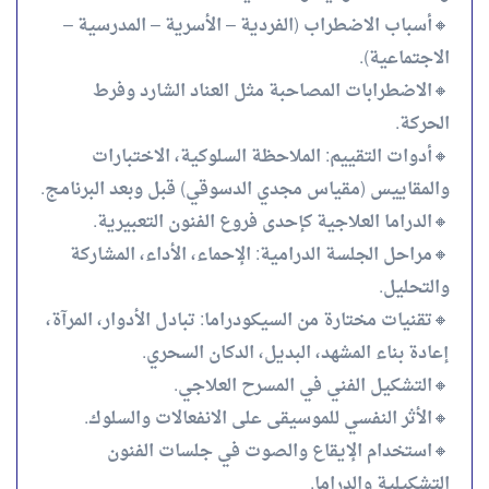
🔸أسباب الاضطراب (الفردية – الأسرية – المدرسية –
الاجتماعية).
🔸الاضطرابات المصاحبة مثل العناد الشارد وفرط
الحركة.
🔸أدوات التقييم: الملاحظة السلوكية، الاختبارات
والمقاييس (مقياس مجدي الدسوقي) قبل وبعد البرنامج.
🔸الدراما العلاجية كإحدى فروع الفنون التعبيرية.
🔸مراحل الجلسة الدرامية: الإحماء، الأداء، المشاركة
والتحليل.
🔸تقنيات مختارة من السيكودراما: تبادل الأدوار، المرآة،
إعادة بناء المشهد، البديل، الدكان السحري.
🔸التشكيل الفني في المسرح العلاجي.
🔸الأثر النفسي للموسيقى على الانفعالات والسلوك.
🔸استخدام الإيقاع والصوت في جلسات الفنون
التشكيلية والدراما.