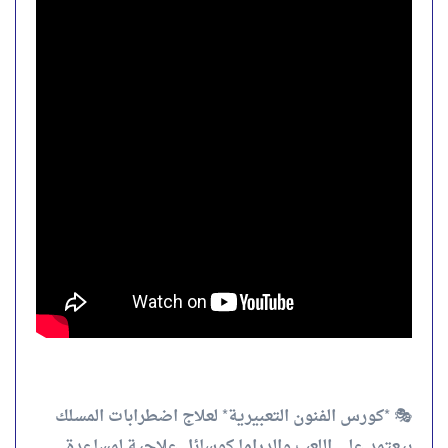
🎭 *كورس الفنون التعبيرية* لعلاج اضطرابات المسلك
بيعتمد علي اللعب والدراما كوسائل علاجية لمساعدة