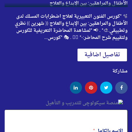
🫧 *كورس الفنون التعبيرية لعلاج اضطرابات المسلك لدى
الأطفال والمراهقين: بين الإبداع والعلاج (( شهرين )) نظري
وتطبيقي.🎨* . 📢 *لمشاهدة المحاضرة التعريفية للكورس
ولتقييم شرح المحاضر:-* 👇🏻 . 🎭 *كورس...
تفاصيل اضافية
مشاركة
الاسم بالكامل
*