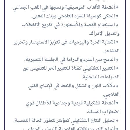
🔸أنشطة الألعاب الموسيقية ودمجها في اللعب الجماعي.
🔸الحكي كوسيلة للسرد العلاجي وبناء المعنى.
🔸استخدام القصة والأسطورة في تفريغ الانفعالات
وتعديل الإدراك.
🔸الكتابة الحرة واليوميات في تعزيز الاستبصار وتحرير
المشاعر.
🔸الدمج بين السرد والدراما في الجلسة التعبيرية.
🔸التعبير التشكيلي كقناة للتعبير الحر للتنفيس عن
الصراعات الداخلية.
🔸دلالات اللون والشكل والخط في الإنتاج الفني
العلاجي.
🔸أنشطة تشكيلية فردية وجماعية للأطفال ذوي
اضطراب المسلك.
🔸تحليل النتاج التشكيلي كمؤشر لتطور الحالة النفسية.
🔸أنواع اللعب ودلالاته العلاجية (الرمزي، الجماعي،