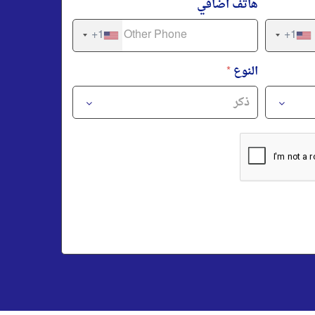
هاتف اضافي
+1
+1
النوع
*