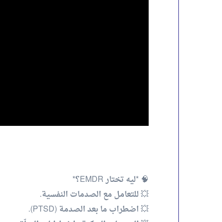
🧠 *ليه تختار EMDR؟*
💥 للتعامل مع الصدمات النفسية.
💥 اضطراب ما بعد الصدمة (PTSD).