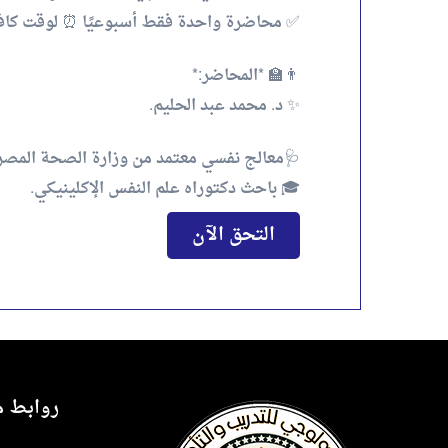
✅ محاضرة واحدة فقط أسبوعيًا ⏰ لوقت كافي
👨‍🏫 *المحاضر:*
✨ د. محمد عبد الحليم.
🩺معالج نفسي معتمد من وزارة الصحة المصر
🎓 باحث دكتوراه علم النفس الإكلينيكي.
التحق الآن
روابط م