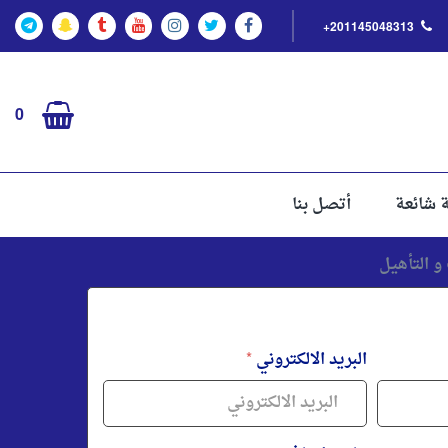
+201145048313
0
ة شائعة
أتصل بنا
البريد الالكتروني
*