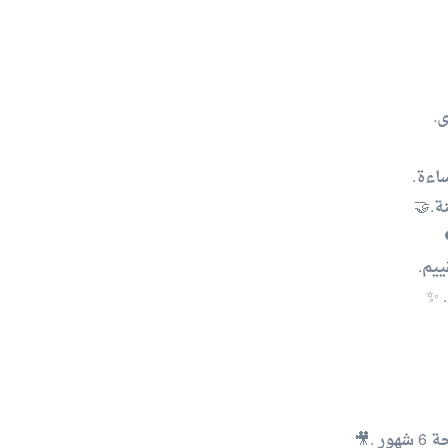
ى.
اءة.
نة.🤝
ييم.
 ✨
.🎥