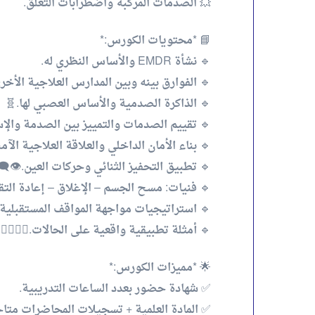
💥 الصدمات المركبة واضطرابات التعلّق.
📘 *محتويات الكورس:*
🔹 نشأة EMDR والأساس النظري له.
🔹 الفوارق بينه وبين المدارس العلاجية الأخر
🔹 الذاكرة الصدمية والأساس العصبي لها.🧬
🔹 تقييم الصدمات والتمييز بين الصدمة والإس
🔹 بناء الأمان الداخلي والعلاقة العلاجية الآم
🔹 تطبيق التحفيز الثنائي وحركات العين.👁️‍🗨️
🔹 فنيات: مسح الجسم – الإغلاق – إعادة التق
🔹 استراتيجيات مواجهة المواقف المستقبلية.
🔹 أمثلة تطبيقية واقعية على الحالات.👩‍⚕️👨‍⚕️
🌟 *مميزات الكورس:*
✅ شهادة حضور بعدد الساعات التدريبية.
✅ المادة العلمية + تسجيلات المحاضرات متاحة 6 شهور 