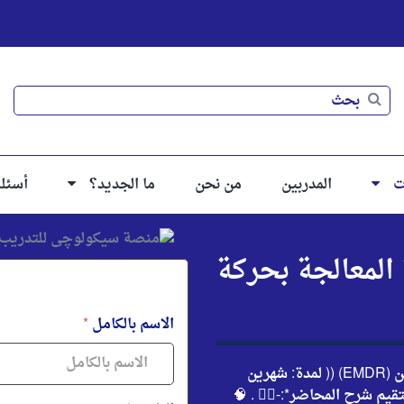
بحث
بحث
ت
المدربين
من نحن
ما الجديد؟
أسئل
المعالجة بحركة
الاسم بالكامل
*
*✨🚀دوره إزالة الحساسية وإعادة المعالجة بحركة العين (EMDR) (( لمدة: شهرين
يم شرح المحاضر*:-👇🏻 . 🧠