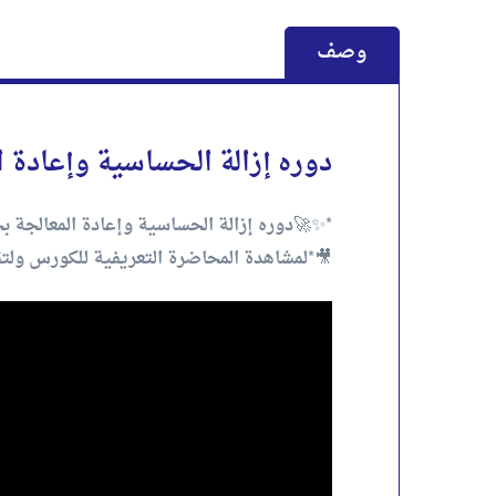
وصف
دوره إزالة الحساسية وإعادة ا
*✨🚀دوره إزالة الحساسية وإعادة المعالجة بحركة العين (EMDR) (( لمدة:
🎥*لمشاهدة المحاضرة التعريفية للكورس ولتق