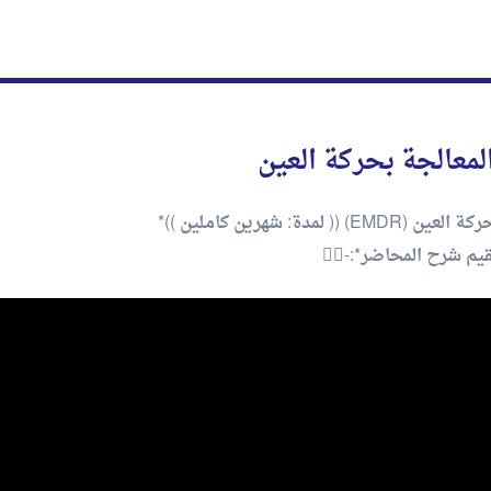
لمعالجة بحركة العين
 شهرين كاملين ))*
يم شرح المحاضر*:-👇🏻