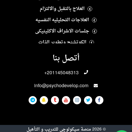
العلاج بالتقبل والالتزام
العلاجات التحليليه النفسيه
جلسات الاشراف الاكلينيكى
الكوتشنج وتطوير الذات
العلاج النفسى الايجابى
أتصل بنا
العلاجات الانسانيه
+201145048313
العلاجات الاسريه والزوجيه
info@psychodevelop.com
الاختبارات والمقاييس النفسيه
علاجات الادمان
العلاجات الجنسيه
العلاجات النفسيه للاطفال والمراهقين
©
2026
منصة سيكولوچى للتدريب و التأهيل