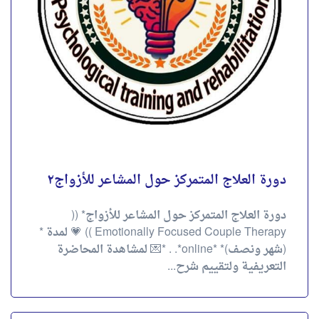
4.00
تقييم
out of 5
احجز الآن
دورة العلاج المتمركز حول المشاعر للأزواج٢
دورة العلاج المتمركز حول المشاعر للأزواج* ((
Emotionally Focused Couple Therapy )) 💗 لمدة *
(شهر ونصف)* *online*. . *💌 لمشاهدة المحاضرة
التعريفية ولتقييم شرح...