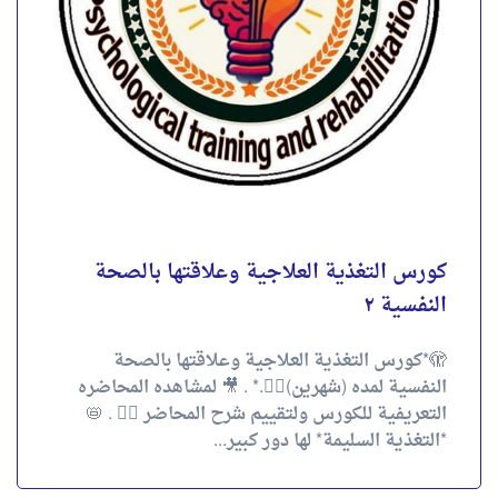
4.00
تقييم
out of 5
احجز الآن
كورس التغذية العلاجية وعلاقتها بالصحة
النفسية ٢
🫣*كورس التغذية العلاجية وعلاقتها بالصحة
النفسية لمده (شهرين)✌🏻.* . 🎥 لمشاهده المحاضره
التعريفية للكورس ولتقييم شرح المحاضر 👇🏻 . 📛
*التغذية السليمة* لها دور كبير...