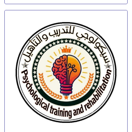
كورس العلاج بالموسيقي – المستوي الأول
🎶*كورس العلاج بالموسيقي – المستوي الأول (
Music Course )* لمده *(شهرين)* نظري وتطبيقي.✌🏻 .
🚨 *لمشاهدة المحاضرة التعريفية للكورس ولتقييم
شرح المحاضر:-* 👇🏻 . 🎯...
4.00
تقييم
out of 5
احجز الآن