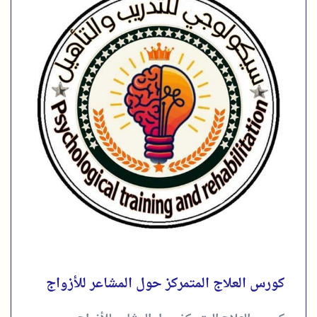
كورس العلاج المتمركز حول المشاعر للأزواج
Emotionally Focused Couple Therapy (EFCT)
👩‍❤️‍👨 لمدة ((شهرين)) نظري وتطبيقي.🤞🏻* .
*لمشاهده المحاضره التعريفية للكورس و...
4.00
تقييم
out of 5
احجز الآن
كورس العلاج المتمركز حول المشاعر للأزواج