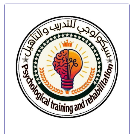
كورس مهارات العلاج المتمركز حول العميل
(كارل روجرز)
كورس مهارات العلاج المتمركز حول العميل (كارل
روجرز)* *على مدار ((شهرين)) كاملين (جزء نظري +
جزء تطبيقي)* . 📍*لمشاهدة المحاضره التعريفيه
للكورس ولتقييم شرح...
4.00
تقييم
out of 5
احجز الآن