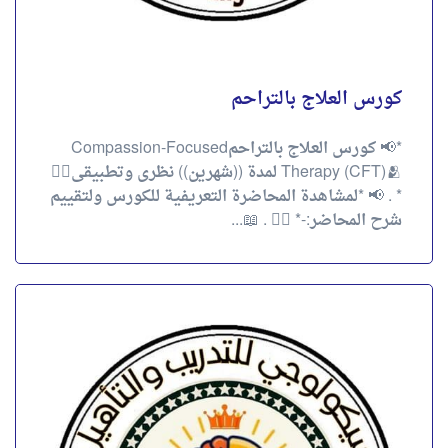
كورس العلاج بالتراحم
*📢 كورس العلاج بالتراحمCompassion-Focused
Therapy (CFT)🫂 لمدة ((شهرين)) نظرى وتطبيقى👌🏻
* . 📢 *لمشاهدة المحاضرة التعريفية للكورس ولتقييم
شرح المحاضر:-* 👇🏻 . 📖...
كورس العلاج النفسي الوجودي
🫵🏻*كورس العلاج النفسي الوجودي* لمده *(شهرين)*
نظري وتطبيقي.✌🏻 . 📢 *لمشاهدة المحاضرة
التعريفية للكورس ولتقييم شرح المحاضر:-* 👇🏻 . 🔹
*العلاج النفسي الوجودي* صيغة...