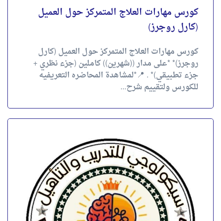
كورس مهارات العلاج المتمركز حول العميل
(كارل روجرز)
كورس مهارات العلاج المتمركز حول العميل (كارل
روجرز)* *على مدار ((شهرين)) كاملين (جزء نظري +
جزء تطبيقي)* . 📍*لمشاهدة المحاضره التعريفيه
للكورس ولتقييم شرح...
دورة العلاج المتمركز حول المشاعر للأزواج٢
دورة العلاج المتمركز حول المشاعر للأزواج* ((
Emotionally Focused Couple Therapy )) 💗 لمدة *
(شهر ونصف)* *online*. . *💌 لمشاهدة المحاضرة
التعريفية ولتقييم شرح...