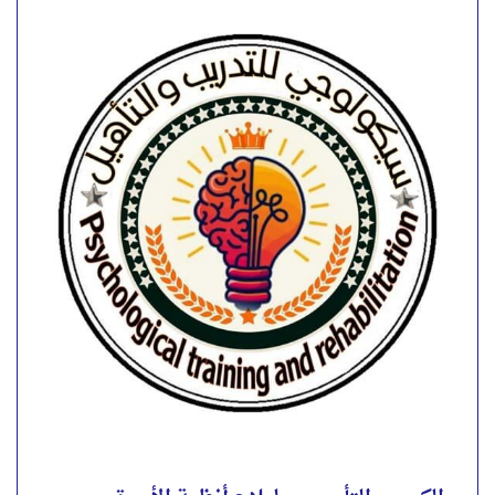
الكورس التأسيسي لعلاج أنظمة الأسرة
الداخلية
الكورس التأسيسي لعلاج أنظمة الأسرة الداخلية*
لمدة *((شهر))* نظري وتطبيقي.🫵🏻 . 📍*لمشاهدة
المحاضره التعريفيه للكورس ولتقييم شرح المحاضر*
👌 . 🦋 *محاور الكورس* 🦋 . 🟣...
4.00
تقييم
out of 5
احجز الآن