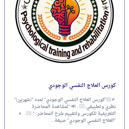
4.00
تقييم
out of 5
احجز الآن
كورس العلاج النفسي الوجودي
🫵🏻*كورس العلاج النفسي الوجودي* لمده *(شهرين)*
نظري وتطبيقي.✌🏻 . 📢 *لمشاهدة المحاضرة
التعريفية للكورس ولتقييم شرح المحاضر:-* 👇🏻 . 🔹
*العلاج النفسي الوجودي* صيغة...