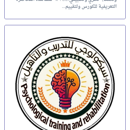
التعريفية للكورس ولتقييم...
كورس العلاج بالتراحم
*📢 كورس العلاج بالتراحمCompassion-Focused
Therapy (CFT)🫂 لمدة ((شهرين)) نظرى وتطبيقى👌🏻
* . 📢 *لمشاهدة المحاضرة التعريفية للكورس ولتقييم
شرح المحاضر:-* 👇🏻 . 📖...
4.00
تقييم
out of 5
احجز الآن