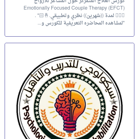
كورس العلاج المتمركز حول المشاعر للأزواج
Emotionally Focused Couple Therapy (EFCT)
👩‍❤️‍👨 لمدة ((شهرين)) نظري وتطبيقي.🤞🏻* .
*لمشاهده المحاضره التعريفية للكورس و...
كورس المقابلات الدافعية
كورس المقابلات الدافعية Motivational Interviewing
💢 لمدة ((شهرين)) نظرى وتطبيقى👌🏻* . 🎥*لمشاهده
المحاضره التعريفية للكورس ولتقييم شرح المحاضر:-
👇* . 🔘أحياناً بيكون...
4.00
تقييم
out of 5
احجز الآن