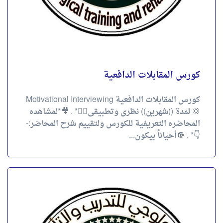
كورس المقابلات الدافعية
كورس المقابلات الدافعية Motivational Interviewing
💢 لمدة ((شهرين)) نظرى وتطبيقى👌🏻* . 🎥*لمشاهده
المحاضره التعريفية للكورس ولتقييم شرح المحاضر:-
👇* . 🔘أحياناً بيكون...
العلاج المتمركز حول الحل
كورس العلاج المختصر المتمركز حول الحل (SFBT)