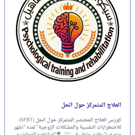
للاضطرابات النفسية والمشكلات الزوجية* لمده *(شهر
ونصف)* نظري وتطبيقي.✌🏻 . 🎥*لمشاهده المحاضره
التعريفية للكورس ولتقييم...
4.00
تقييم
out of 5
احجز الآن
العلاج المتمركز حول الحل
كورس العلاج المختصر المتمركز حول الحل (SFBT)
للاضطرابات النفسية والمشكلات الزوجية* لمده *(شهر
ونصف)* نظري وتطبيقي.✌🏻 . 🎥*لمشاهده المحاضره