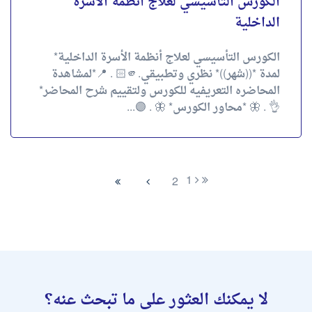
الكورس التأسيسي لعلاج أنظمة الأسرة
الداخلية
الكورس التأسيسي لعلاج أنظمة الأسرة الداخلية*
لمدة *((شهر))* نظري وتطبيقي.🫵🏻 . 📍*لمشاهدة
المحاضره التعريفيه للكورس ولتقييم شرح المحاضر*
👌 . 🦋 *محاور الكورس* 🦋 . 🟣...
1
2
لا يمكنك العثور على ما تبحث عنه؟