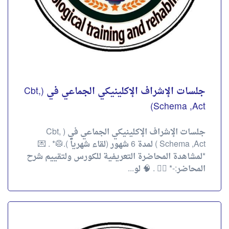
احجز الآن
جلسات الإشراف الإكلينيكي الجماعي في (Cbt,
Schema ,Act)
جلسات الإشراف الإكلينيكي الجماعي في ( Cbt,
Schema ,Act ) لمدة 6 شهور (لقاء شهرياً ).🥼* . 💌
*لمشاهدة المحاضرة التعريفية للكورس ولتقييم شرح
المحاضر:-* 👇🏻 . 🧠 لو...
جلسات الإشراف الجماعي في العلاج الجدلي