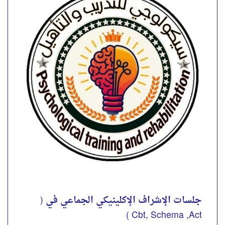
Cbt, Schema ,Act )
*🚀 جلسات الإشراف الإكلينيكي الجماعي في ( Cbt,
Schema ,Act ) لمدة 6 شهور (لقاء شهرياً )🥼* . 🎥
*لمشاهده المحاضره التعريفية للكورس ولتقييم شرح
المحاضر 👇* . لو أنت...
4.00
تقييم
out of 5
احجز الآن
جلسات الإشراف الإكلينيكي الجماعي في (
Cbt, Schema ,Act )