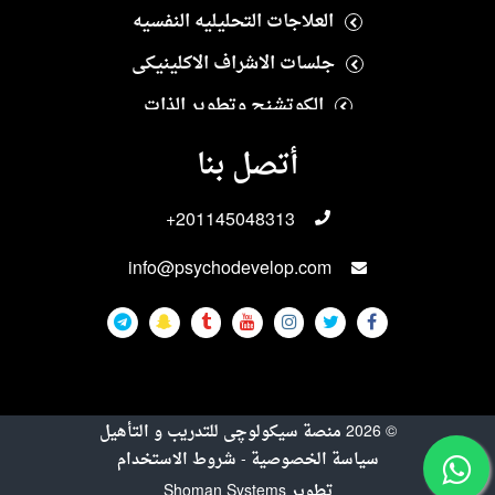
العلاجات التحليليه النفسيه
جلسات الاشراف الاكلينيكى
الكوتشنج وتطوير الذات
العلاج النفسى الايجابى
أتصل بنا
العلاجات الانسانيه
+201145048313
العلاجات الاسريه والزوجيه
info@psychodevelop.com
الاختبارات والمقاييس النفسيه
علاجات الادمان
العلاجات الجنسيه
العلاجات النفسيه للاطفال والمراهقين
©
2026
منصة سيكولوچى للتدريب و التأهيل
التربيه الخاصه
سياسة الخصوصية
-
شروط الاستخدام
تدريبات سيكولوجي المجانية
تطوير
Shoman Systems