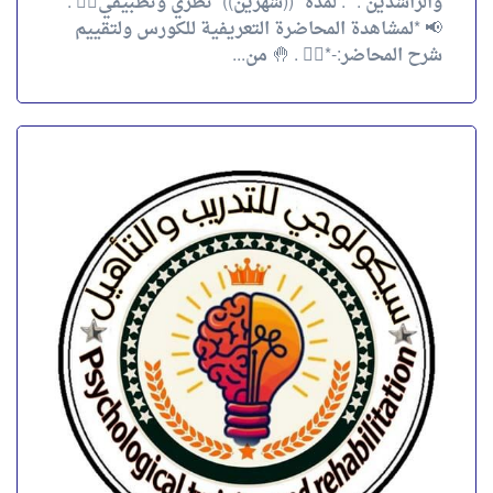
والراشدين .* . لمده *((شهرين))* نظري وتطبيقي✌🏻 .
📢 *لمشاهدة المحاضرة التعريفية للكورس ولتقييم
شرح المحاضر:-*👇🏻 . 🤚 من...
كورس المقاييس النفسية للأطفال (( level 1 ))
كورس المقاييس النفسية للأطفال (( level 1 )) لمده
شهرين Online.📊 . 💌 *لمشاهدة المحاضرة التعريفية
للكورس ولتقييم شرح المحاضر:-* 👇🏻 . ⚙️ *الاختبارات
والمقاييس*...
4.00
تقييم
out of 5
احجز الآن