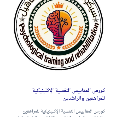
كورس المقاييس النفسية الإكلينيكية للمراهقين
والراشدين .* . لمده *((شهرين))* نظري وتطبيقي✌🏻 .
📢 *لمشاهدة المحاضرة التعريفية للكورس ولتقييم
شرح المحاضر:-*👇🏻 . 🤚 من...
4.00
تقييم
out of 5
احجز الآن
كورس المقاييس النفسية الإكلينيكية
للمراهقين والراشدين
كورس المقاييس النفسية الإكلينيكية للمراهقين