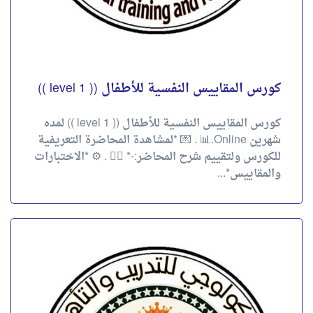
كورس المقاييس النفسية للأطفال (( level 1 ))
كورس المقاييس النفسية للأطفال (( level 1 )) لمده
شهرين Online.📊 . 💌 *لمشاهدة المحاضرة التعريفية
للكورس ولتقييم شرح المحاضر:-* 👇🏻 . ⚙️ *الاختبارات
والمقاييس*...
كورس المقاييس النفسية الإكلينيكية
للمراهقين والراشدين
🤡 *🫵🏻 كورس المقاييس النفسية الإكلينيكية