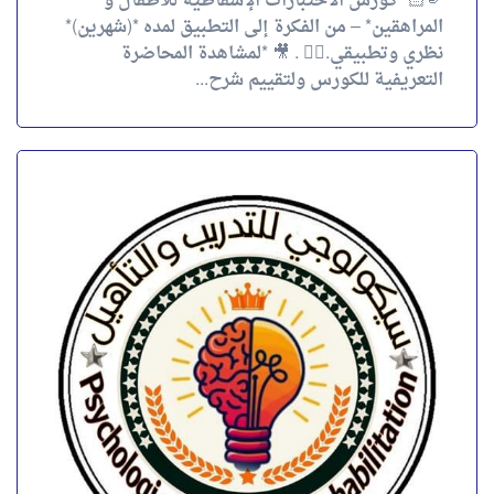
🫵🏻 *كورس الاختبارات الإسقاطية للأطفال و
المراهقين* – من الفكرة إلى التطبيق لمده *(شهرين)*
نظري وتطبيقي.👌🏻 . 🎥 *لمشاهدة المحاضرة
التعريفية للكورس ولتقييم شرح...
كورس مقياس وكسلر لذكاء الراشدين
🧠 كورس مقياس وكسلر لذكاء الراشدين WAIS🎯 ⏳
لمده (( شهرين )) نظري + تطبيقي. . 🔍 لو بتسعي تكون
أخصائي نفسي واثق… لازم تتقن المقياس لأن فهم
القدرات العقلية مش...
4.00
تقييم
out of 5
احجز الآن