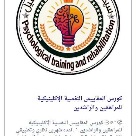
للمراهقين والراشدين .* . لمده شهرين نظري وتطبيقي
✌🏻 . 📢 *المحاضرة التعريفية ولتقييم شرح المحاضر:-
*👇🏻 . 🤚 من أهم الأدوات...
4.00
تقييم
out of 5
احجز الآن
كورس المقاييس النفسية الإكلينيكية
للمراهقين والراشدين
🤡 *🫵🏻 كورس المقاييس النفسية الإكلينيكية
للمراهقين والراشدين .* . لمده شهرين نظري وتطبيقي