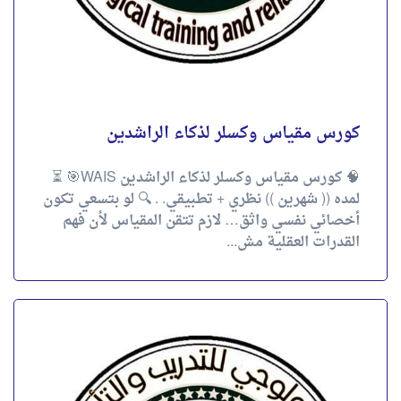
كورس مقياس وكسلر لذكاء الراشدين
🧠 كورس مقياس وكسلر لذكاء الراشدين WAIS🎯 ⏳
لمده (( شهرين )) نظري + تطبيقي. . 🔍 لو بتسعي تكون
أخصائي نفسي واثق… لازم تتقن المقياس لأن فهم
القدرات العقلية مش...
كورس المقاييس النفسية الإكلينيكية
للمراهقين والراشدين