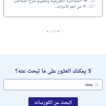
✌🏻 . 📢 *المحاضرة التعريفية ولتقييم شرح المحاضر:-
*👇🏻 . 🤚 من أهم الأدوات...
1
لا يمكنك العثور على ما تبحث عنه؟
البحث عن الكورسات