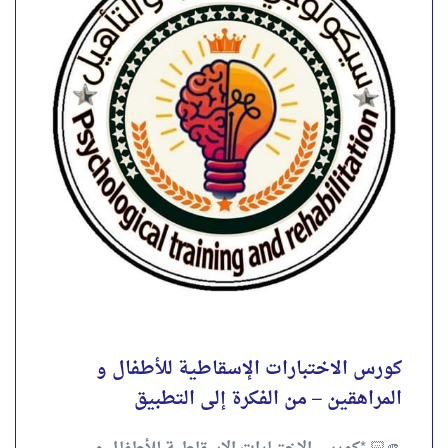
🫵🏻 *كورس الاختبارات الإسقاطية للأطفال و
المراهقين* – من الفكرة إلى التطبيق لمده *(شهرين)*
نظري وتطبيقي.👌🏻 . 🎥 *لمشاهدة المحاضرة
التعريفية للكورس ولتقييم شرح...
4.00
تقييم
out of 5
احجز الآن
كورس الاختبارات الإسقاطية للأطفال و
المراهقين – من الفكرة إلى التطبيق