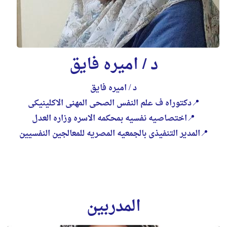
د / اميره فايق
د / اميره فايق
📍دكتوراه ف علم النفس الصحى المهنى الاكلينيكى
📍اختصاصيه نفسيه بمحكمه الاسره وزاره العدل
📍المدير التنفيذى بالجمعيه المصريه للمعالجين النفسيين
المدربين