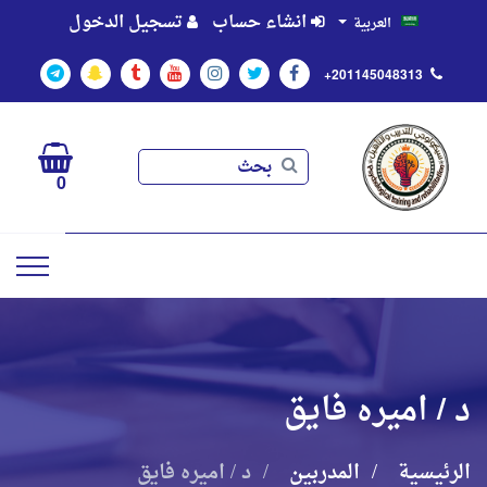
انشاء حساب
تسجيل الدخول
العربية
+201145048313
بحث
بحث
0
د / اميره فايق
الرئيسية
المدربين
د / اميره فايق