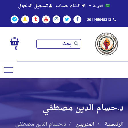
انشاء حساب
تسجيل الدخول
العربية
+201145048313
بحث
بحث
0
د.حسام الدين مصطفي
الرئيسية
المدربين
د.حسام الدين مصطفي