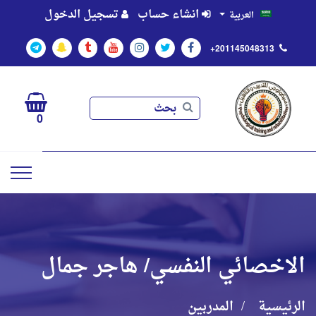
انشاء حساب
تسجيل الدخول
العربية
+201145048313
بحث
بحث
0
الاخصائي النفسي/ هاجر جمال
الرئيسية
المدربين