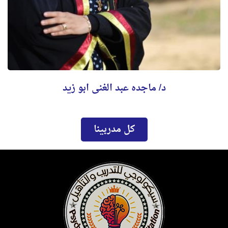
د/ ماجده عبد الغنى ابو زيد
كل مدربينا