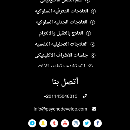
علم النفس الاكلينيكى
العلاجات المعرفيه السلوكيه
العلاجات الجدليه السلوكيه
العلاج بالتقبل والالتزام
العلاجات التحليليه النفسيه
جلسات الاشراف الاكلينيكى
الكوتشنج وتطوير الذات
العلاج النفسى الايجابى
أتصل بنا
العلاجات الانسانيه
+201145048313
العلاجات الاسريه والزوجيه
info@psychodevelop.com
الاختبارات والمقاييس النفسيه
علاجات الادمان