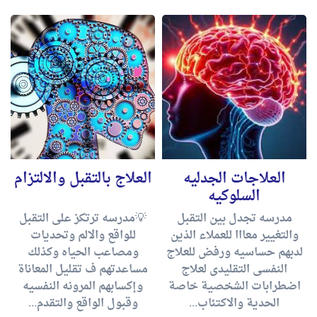
العلاجات الجدليه
العلاج بالتقبل والالتزام
السلوكيه
مدرسه تجدل بين التقبل
💡مدرسه ترتكز على التقبل
والتغيير معااا للعملاء الذين
للواقع والالم وتحديات
لدبهم حساسيه ورفض للعلاج
ومصاعب الحياه وكذلك
النفسى التقليدى لعلاج
مساعدتهم ف تقليل المعاناة
اضطرابات الشخصية خاصة
وإكسابهم المرونه النفسيه
الحدية والاكتئاب...
وقبول الواقع والتقدم...