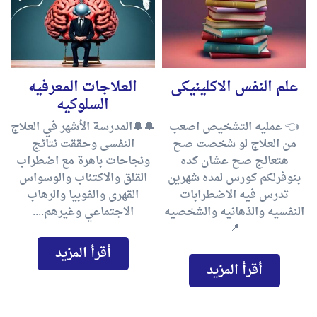
علم النفس الاكلينيكى
العلاجات المعرفيه
السلوكيه
👈 عمليه التشخيص اصعب
🔔🔔المدرسة الأشهر في العلاج
من العلاج لو شخصت صح
النفسى وحققت نتائج
هتعالج صح عشان كده
ونجاحات باهرة مع اضطراب
بنوفرلكم كورس لمده شهرين
القلق والاكتئاب والوسواس
تدرس فيه الاضطرابات
القهرى والفوبيا والرهاب
النفسيه والذهانيه والشخصيه
الاجتماعي وغيرهم....
📍
أقرأ المزيد
أقرأ المزيد