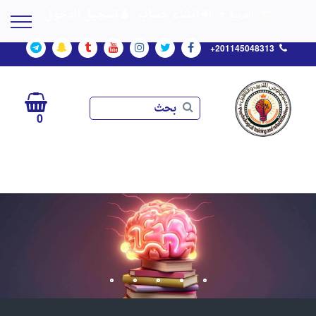
انشاء حساب
تسجيل الدخول
العربية
+201145048313
بحث
بحث
0