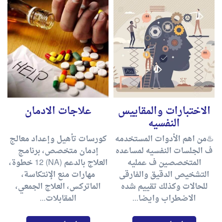
الاختبارات والمقاييس
علاجات الادمان
النفسيه
♨️من اهم الأدوات المستخدمه
كورسات تأهيل وإعداد معالج
ف الجلسات النفسيه لمساعده
إدمان متخصص، برنامج
المتخصصين ف عمليه
العلاج بالدعم (NA) 12 خطوة،
التشخيص الدقيق والفارقى
مهارات منع الإنتكاسة،
للحالات وكذلك تقييم شده
الماتركس، العلاج الجمعي،
الاضطراب وايضا...
المقابلات...