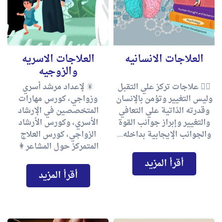
العلاجات الانسانيه
العلاجات الاسريه
والزوجيه
✋🏻 علاجات تركز علي التقبل
🎇 لإعداد مرشد أسري
وليس التغيير وتؤمن بالإنسان
وزواجي، كورس مهارات
وقدرته الذاتية علي التعافي
المتخصصين في الإرشاد
والتغيير وإبراز جوانب القوة
الأسري، وكورس الأرشاد
والجوانب الإيجابية بداخله...
الزواجي، كورس العلاج
المتمركز حول المشاعر👩
أقرأ المزيد
أقرأ المزيد