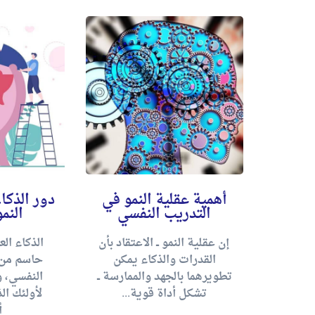
طفي في
أهمية عقلية النمو في
دور الذكا
ي
التدريب النفسي
النم
 جانب
إن عقلية النمو ــ الاعتقاد بأن
الذكاء ال
لتطور
القدرات والذكاء يمكن
حاسم من 
لنسبة
تطويرهما بالجهد والممارسة ــ
النفسي، 
ون في
تشكل أداة قوية...
لأولئك ال
أ