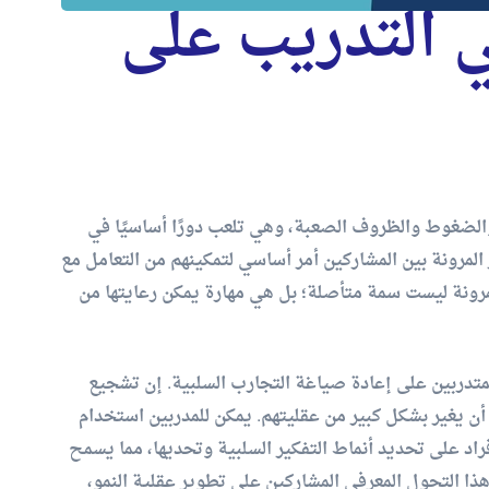
ي التدريب على
والضغوط والظروف الصعبة، وهي تلعب دورًا أساسيًا في
 المرونة بين المشاركين أمر أساسي لتمكينهم من التعامل مع
مرونة ليست سمة متأصلة؛ بل هي مهارة يمكن رعايتها من
لمتدربين على إعادة صياغة التجارب السلبية. إن تشجيع
أن يغير بشكل كبير من عقليتهم. يمكن للمدربين استخدام
فراد على تحديد أنماط التفكير السلبية وتحديها، مما يسمح
هذا التحول المعرفي المشاركين على تطوير عقلية النمو،