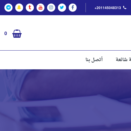
+201145048313
0
ة شائعة
أتصل بنا