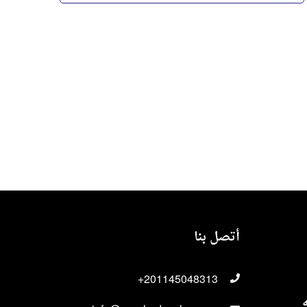
أقرأ المزيد
أقرأ المزيد
أتصل بنا
+201145048313