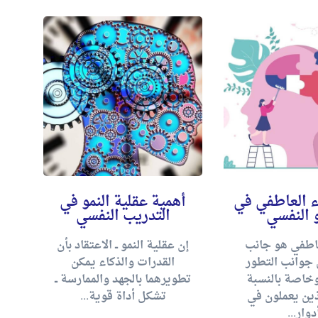
ء العاطفي في
أهمية عقلية النمو في
دو
و النفسي
التدريب النفسي
عاطفي هو جانب
إن عقلية النمو ــ الاعتقاد بأن
ا
جوانب التطور
القدرات والذكاء يمكن
ح
وخاصة بالنسبة
تطويرهما بالجهد والممارسة ــ
ذين يعملون في
تشكل أداة قوية...
دوار...