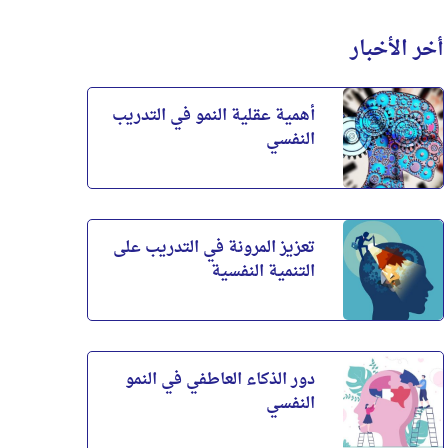
أخر الأخبار
أهمية عقلية النمو في التدريب
النفسي
تعزيز المرونة في التدريب على
التنمية النفسية
ر الذكاء العاطفي في
أهمية عقلية النمو في
النمو النفسي
التدريب النفسي
لذكاء العاطفي هو جانب
إن عقلية النمو ــ الاعتقاد بأن
اسم من جوانب التطور
القدرات والذكاء يمكن
دور الذكاء العاطفي في النمو
النفسي، وخاصة بالنسبة
تطويرهما بالجهد والممارسة ــ
النفسي
لأولئك الذين يعملون في
تشكل أداة قوية...
أدوار...